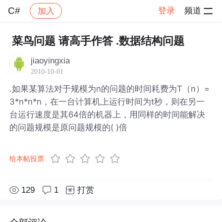
C#
登录
频道
加入
帖子详情
社区
C#
菜鸟问题 请高手作答 .数据结构问题
jiaoyingxia
2010-10-01
.如果某算法对于规模为n的问题的时间耗费为T（n）=
3*n*n*n，在一台计算机上运行时间为t秒，则在另一
台运行速度是其64倍的机器上，用同样的时间能解决
的问题规模是原问题规模的( )倍
给本帖投票
129
1
打赏