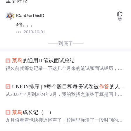
全部评论
ICanUseThisID
赞
4倍。。。
2010-10-01
——到底了——
菜鸟
的通用IT笔试面试总结
很久前就筹划记录一下这几个月来的笔试和面试经历，终
于没有后续的面试了，趁11月还没有结束，自己总结总
结。 严格地讲，我的笔试面试经历应该是从今年上半
UNION排序 | #每个题目和每份试卷被
作答
的人数和次数#
年开始的：暑期实习有面过MS和DP公司；等10月正式找
工作的时候，依次面过B L C I O等公司，笔试更是不计其
从2023年4月到2024年2月，我的秋招之旅终于算是画上了
数，中间积累了不少的经验教训，记录下来，希望可以对
圆满的句号。10道单选加10道多选 太基础的都不会，只会
其他人有帮助。 Part 1: 笔试经历
一些和编程有关的3道编程1.异或 异或的特性我都不知道，
菜鸟
成长记（一）
所以暴力求解过的2.黑塔 题目很繁琐，难。跨域
请
求是指
在浏览器中，通过JavaScript发起的网络
请
求，目标地址与
九月份看着也快接近尾声了，校园里弥漫了一段时间的桂
当前页面的域名、协议或端口不一致的情况。求问uu，24
花香也随着一张张新面孔的进入而开始逐渐冷却了，现在