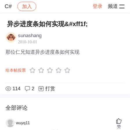
C#
登录
频道
加入
帖子详情
社区
C#
异步进度条如何实现&#xff1f;
sunashang
2010-10-01
那位仁兄知道异步进度条如何实现
给本帖投票
114
2
打赏
全部评论
wuyq11
赞