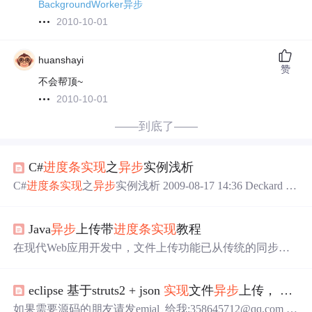
BackgroundWorker异步
2010-10-01
huanshayi
赞
不会帮顶~
2010-10-01
——到底了——
C#
进度条
实现
之
异步
实例浅析
C#
进度条
实现
之
异步
实例浅析 2009-08-17 14:36 Deckard 博
客园 我要评论(0) 字号：T | T C#
进度条
实现
之
异步
实例是
如何
实现
的呢？C#
进度条
实现
之
异步
实例需要注意的是什
Java
异步
上传带
进度条
实现
教程
么呢？那么本文就向你介绍C#
进度条
实现
之
异步
实例的具
体事宜。 A
在现代Web应用开发中，文件上传功能已从传统的同步请
求逐步转向
异步
上传模式。这一转变不仅提升了用户体
验，也增强了应用的响应性和稳定性。
异步
上传通过Aja
eclipse 基于struts2 + json
实现
文件
异步
上传， 显示
x、Fetch API等技术
实现
，使文件传输过程不再阻塞页面渲
染，同时支持实时上传进度反馈，极大增强了用户交互体
如果需要源码的朋友请发emial 给我:358645712@qq.com 在