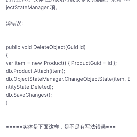
jectStateManager 项。
源错误:
public void DeleteObject(Guid id)
{
var item = new Product() { ProductGuid = id };
db.Product.Attach(item);
db.ObjectStateManager.ChangeObjectState(item, E
ntityState.Deleted);
db.SaveChanges();
}
=====实体是下面这样，是不是有写法错误===