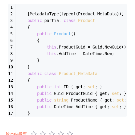
    [MetadataType(typeof(Product_MetaData))]
public
 partial 
class
Product
    {
public
Product
()
        {
this
.ProductGuid = Guid.NewGuid();
this
.AddTime = DateTime.Now;
        }
    }
public
class
Product_MetaData
    {
public
int
 ID { get; 
set
; }
public
 Guid ProductGuid { get; 
set
; }
public
string
 ProductName { get; 
set
; }
public
 DateTime AddTime { get; 
set
; }
    }
给本帖投票