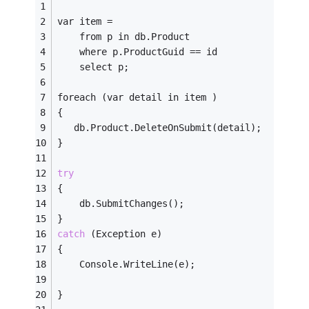
var item =
    from p in db.Product
    where p.ProductGuid == id
    select p;
foreach (var detail in item )
{
   db.Product.DeleteOnSubmit(detail);
}
try
{
    db.SubmitChanges();
}
catch
 (Exception e)
{
    Console.WriteLine(e);
}