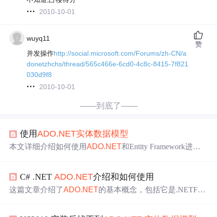
2010-10-01
wuyq11
赞
并发操作
http://social.microsoft.com/Forums/zh-CN/a
donetzhchs/thread/565c466e-6cd0-4c8c-8415-7f821
030d9f8
2010-10-01
——到底了——
使用
ADO.NET
实体
数据模型
本文详细介绍如何使用
ADO.NET
和Entity Framework进行
数据库操作，包括创建
数据模型
、实现数据的增删改查，
以及如何利用LINQ进行条件查询。具体步骤涵盖从数据库
C# .NET
ADO.NET
介绍和如何使用
中生成EF设计器、操作学生数据表的实例，并提供了完整
的代码示例。
这篇文章介绍了
ADO.NET
的基本概念，包括它是.NETFra
mework中的
实体
数据模型
，用于简化数据库操作。通过比
较面向过程和面向对象编程，解释了ORM（对象关系映