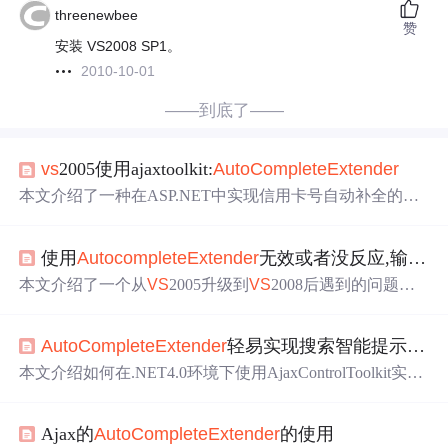
threenewbee
赞
安装 VS2008 SP1。
2010-10-01
——到底了——
vs
2005使用ajaxtoolkit:
AutoComplete
Extend
er
本文介绍了一种在ASP.NET中实现信用卡号自动补全的方
法，利用AjaxControlToolkit的
AutoComplete
Extend
er
控
件，结合WebS
er
vice进行实时匹配和显示。详细解释了控
使用
Autocomplete
Extend
er
无效或者没反应,输入啥都在webs
件属性配置及页面代码实现。
本文介绍了一个从
VS
2005升级到
VS
2008后遇到的问题，
即
Autocomplete
Extend
er
控件无法正常使用。通过排查发
现缺少了[ScriptS
er
vice]特性，该特性对于webs
er
vice至关重
AutoComplete
Extend
er
轻易实现搜索智能提示 附带一点小讨论
要。
本文介绍如何在.NET4.0环境下使用AjaxControlToolkit实现
自动补全功能。通过
VS
2010创建示例，详细展示了前台代
码与web服务代码的实现过程，包括ScriptManag
er
、
AutoC
Ajax的
AutoComplete
Extend
er
的使用
omplete
Extend
er
等组件的配置，以及使用LINQ从数据库