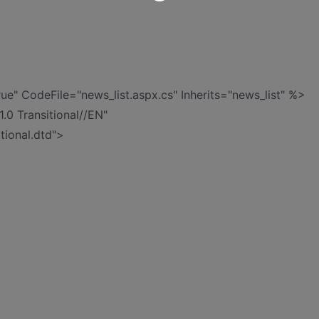
 CodeFile="news_list.aspx.cs" Inherits="news_list" %>
 Transitional//EN"
tional.dtd">