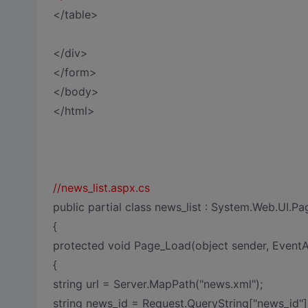
</table>
</div>
</form>
</body>
</html>
//news_list.aspx.cs
public partial class news_list : System.Web.UI.Pa
{
protected void Page_Load(object sender, EventA
{
string url = Server.MapPath("news.xml");
string news_id = Request.QueryString["news_id"]