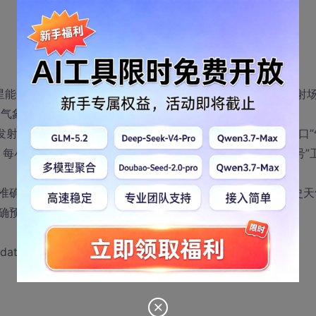
号”卫星能否按计划发射的焦点。今天下午17时，“嫦娥二号”任务发射
的气象条件适宜卫星发射。
射中心气象室高级工程师江晓华介绍，10月1日预定“发射窗口”
，每小时降雨量小于1毫米。经发射场区指挥部会商，“嫦娥二号”
准确，西昌卫星发射中心气象室的预报人员翻阅近10万张历史天
确预报预定“发射窗口”气象情况奠定了坚实基础
ddate>