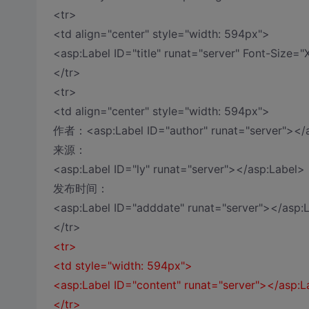
<tr>
<td align="center" style="width: 594px">
<asp:Label ID="title" runat="server" Font-Size
</tr>
<tr>
<td align="center" style="width: 594px">
作者：<asp:Label ID="author" runat="server"></
来源：
<asp:Label ID="ly" runat="server"></asp:Label>
发布时间：
<asp:Label ID="adddate" runat="server"></asp:
</tr>
<tr>
<td style="width: 594px">
<asp:Label ID="content" runat="server"></asp:
</tr>