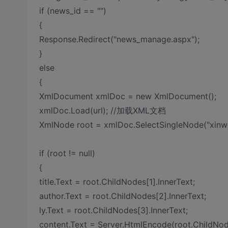
if (news_id == "")
{
Response.Redirect("news_manage.aspx");
}
else
{
XmlDocument xmlDoc = new XmlDocument();
xmlDoc.Load(url); //加载XML文档
XmlNode root = xmlDoc.SelectSingleNode("xinwen
if (root != null)
{
title.Text = root.ChildNodes[1].InnerText;
author.Text = root.ChildNodes[2].InnerText;
ly.Text = root.ChildNodes[3].InnerText;
content.Text = Server.HtmlEncode(root.ChildNode