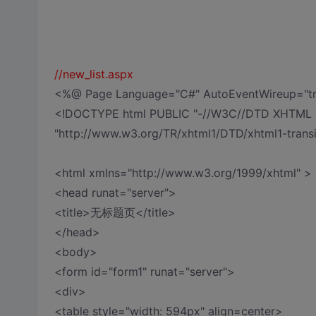
//new_list.aspx
<%@ Page Language="C#" AutoEventWireup="true"
<!DOCTYPE html PUBLIC "-//W3C//DTD XHTML 1.0
"http://www.w3.org/TR/xhtml1/DTD/xhtml1-transi
<html xmlns="http://www.w3.org/1999/xhtml" >
<head runat="server">
<title>无标题页</title>
</head>
<body>
<form id="form1" runat="server">
<div>
<table style="width: 594px" align=center>