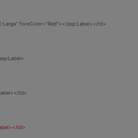
="X-Large" ForeColor="Red"></asp:Label></td>
asp:Label>
Label></td>
Label></td>