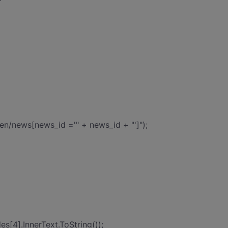
/news[news_id ='" + news_id + "']");
s[4].InnerText.ToString());