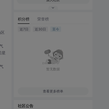
积分榜
荣誉榜
近7日
近30日
至今
场区
气
卫星
气
暂无数据
查看更多榜单
社区公告