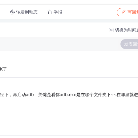
转发到动态
举报
写回
切换为时间
发表回
oK了
ls路径下，再启动adb；关键是看你adb.exe是在哪个文件夹下~~在哪里就