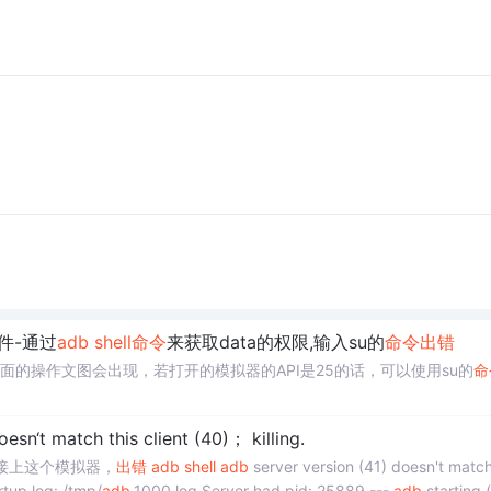
文件-通过
adb
shell
命令
来获取data的权限,输入su的
命令
出错
行上面的操作文图会出现，若打开的模拟器的API是25的话，可以使用su的
命
esn‘t match this client (40)； killing.
接上这个模拟器，
出错
adb
shell
adb
server version (41) doesn't match
rtup log: /tmp/
adb
.1000.log Server had pid: 25889 ---
adb
starting 