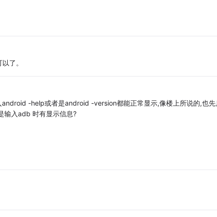
可以了。
oid -help或者是android -version都能正常显示,像楼上所说的,也
是输入adb 时有显示信息?