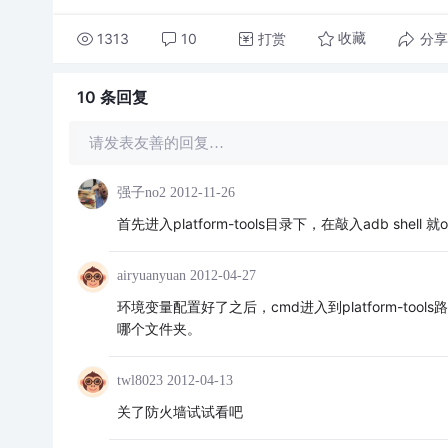
1313
10
打赏
分享
收藏
10 条
回复
请发表友善的回复…
强子no2
2012-11-26
首先进入platform-tools目录下，在敲入adb shell 就
airyuanyuan
2012-04-27
环境变量配置好了之后，cmd进入到platform-too
哪个文件夹。
twl8023
2012-04-13
关了防火墙试试看吧