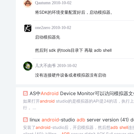
Qautumn
2010-10-02
将SDK的环境变量配置好后，启动模拟器。
one2zero
2010-10-02
启动模拟器先
然后到 sdk 的tools目录下 再敲 adb shell
儿大不由爷
2010-10-02
没有连接硬件设备或者模拟器没有启动
AS中
Android
Device Monitor可以访问模拟器
如果打开
android
studio的是模拟器的API是24的话，执
行， ...
linux
android
-studio
adb
server version (41) do
安装了
android
-studio后，开启模拟器，然后想
adb
shell
连
client (40); killing...
ADB
server didn't ACK Full server sta