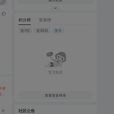
复
积分榜
荣誉榜
近7日
近30日
至今
暂无数据
申请
处理
查看更多榜单
社区公告
，准