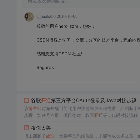
请发表友善的回复…
c_hua6280
2010-10-08
尊敬的用户hero_zzm，您好：
CSDN博客是学习，交流，分享的技术平台，您的内
感谢您支持CSDN 社区!
Regards
====================================
谷歌
开通
第三方平台OAuth登录及Java对接步骤
该
博客
针对海外项目简化用户注册登录流程需求，介绍基于Web H
步骤，如账号注册、项目创建、权限
开通
等；代码对接流程
办法。
夜你太美
博主麒麟子
处理
一天杂事后思维混乱，未能写成技术文章。