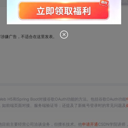
发表回
容涉嫌广告，不适合在这里发表。
5和Spring Boot对接谷歌OAuth功能的方法。包括谷歌OAuth功能
，如前端页面对接、服务端验证等；还提及了新账号登录时的常见问题及
他目前主要经营公司洽谈业务，但擅长技术。他
申请
开通
CSDN学院讲师