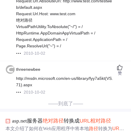
Request.Url.AbsoluteUri: http://www.test.com/testwe
b/default.aspx
Request.Url.Host: www.test.com
绝对路径
VirtualPathUtility.ToAbsolute("~/") = /
HttpRuntime.AppDomainAppVirtualPath = /
Request.ApplicationPath = /
Page.ResolveUrl("~") = /
2010-10-02
threenewbee
赞
http://msdn.microsoft.com/en-us/library/fyy7a5kt(VS.
71).aspx
2010-10-02
——到底了——
asp.net服务器
绝对
路径
转换成
URL
相对
路径
本文介绍了如何在Web应用程序中将本地
路径
转换为
URL