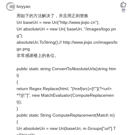
boyyao
赞
用如下的方法解决了，并且用正则替换
Uri baseUri = new Uri("http://www.jiojio.cn");
Uri absoluteUri = new Uri( baseUri, "/images/logo.pn
g");
absoluteUri.ToString();// http://www.jiojio.cn/images/lo
go.png
非常感谢楼上的各位。
public static string ConvertToAbsoluteUrls(string htm
l)
{
return Regex.Replace(html, "(href|src)=[\"'](?<url>.
*?)[\"']", new MatchEvaluator(ComputeReplacemen
t));
}
public static String ComputeReplacement(Match m)
{
Uri absoluteUri = new Uri(baseUri, m.Groups["url"].T