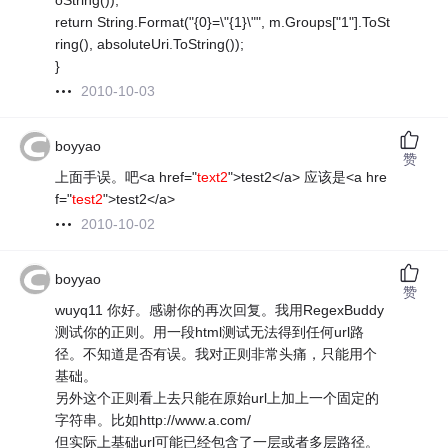
oString());
return String.Format("{0}=\"{1}\"", m.Groups["1"].ToSt
ring(), absoluteUri.ToString());
}
2010-10-03
boyyao
赞
上面手误。吧<a href="
text2
">test2</a> 应该是<a hre
f="
test2
">test2</a>
2010-10-02
boyyao
赞
wuyq11 你好。感谢你的再次回复。我用RegexBuddy
测试你的正则。用一段html测试无法得到任何url路
径。不知道是否有误。我对正则非常头痛，只能用个
基础。
另外这个正则看上去只能在原始url上加上一个固定的
字符串。比如http://www.a.com/
但实际上基础url可能已经包含了一层或者多层路径。