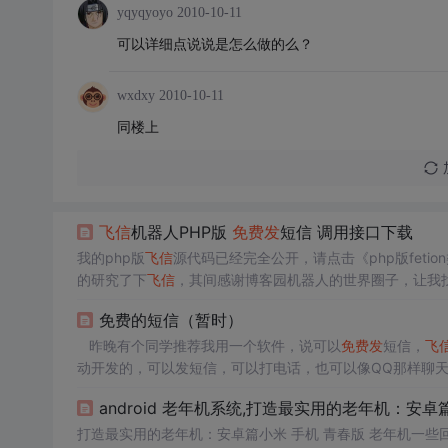
yqyqyoyo
2010-10-11
可以详细点说说是怎么做的么？
wxdxy
2010-10-11
同楼上
飞信
机器人PHP版
免费发
短信 调用接口下载
我的php版
飞信
源代码已经完全公开，请点击《php版fet
的研究了下
飞信
，其间感谢博客园机器人的世界圈子，让我找到
嗯！还要感谢openfetion，尽管它已经不能用了，但还是
免费的短信（暂时）
昨晚有个同学推荐我用一个软件，说可以
免费发
短信，
飞
动开发的，可以发短信，可以打电话，也可以像QQ那样聊
短信的话可是要收钱的哦。还有一点，感觉
飞信
有点流氓，
android 老年机系统,打造最实用的老年机：安卓
家都是
打造最实用的老年机：安卓篇小米 手机 青春版 老年机一些