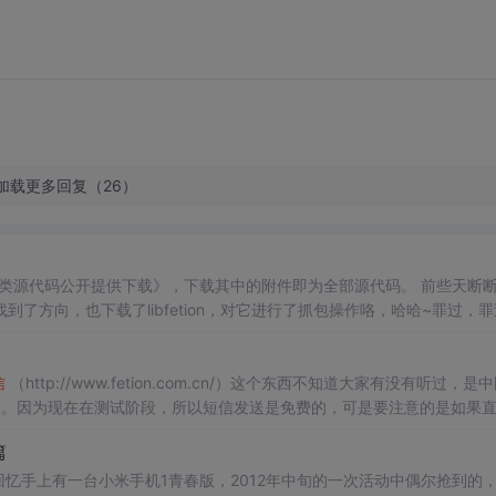
加载更多回复（26）
ion类源代码公开提供下载》，下载其中的附件即为全部源代码。 前些天断
了方向，也下载了libfetion，对它进行了抓包操作咯，哈哈~罪过，
有很多值得参考的地方。 现在用PHP实现了一下，就叫他
飞信
机器人PHP...
信
（http://www.fetion.com.cn/）这个东西不知道大家有没有听过，是
天。因为现在在测试阶段，所以短信发送是免费的，可是要注意的是如果
如果要发短信给别人手机的时候，要别人先回短信同意你的验证才行（如
篇
回忆手上有一台小米手机1青春版，2012年中旬的一次活动中偶尔抢到的