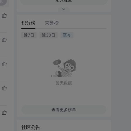
复
积分榜
荣誉榜
近7日
近30日
至今
暂无数据
查看更多榜单
社区公告