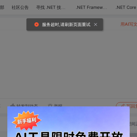
部
社区公告
.NET Core
寻找 .NET 技术达人
.NET Framework
用AI写
服务超时,请刷新页面重试
转发到动态
举报
享
写回
切换为时间