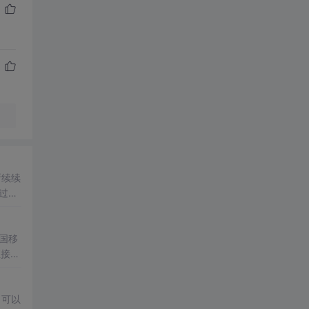
断续续
罪过。
中国移
直接回
果大
，可以