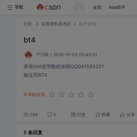
全部
Ada助手
导航
社区
实用资料发布区
帖子详情
bt4
2010-10-03 05:45:01
戸川純
谁有bt4使用教程加我QQ941593201
验证写BT4
给本帖投票
249
5
打赏
分享
收藏
5 条
回复