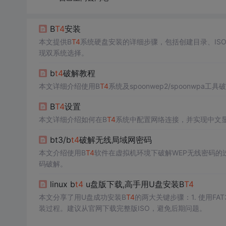
B
T4
安装
本文提供B
T4
系统硬盘安装的详细步骤，包括创建目录、IS
现双系统选择。
b
t4
破解教程
本文详细介绍使用B
T4
系统及spoonwep2/spoonw
B
T4
设置
本文详细介绍如何在B
T4
系统中配置网络连接，并实现中文
bt3/b
t4
破解无线局域网密码
本文介绍使用B
T4
软件在虚拟机环境下破解WEP无线密码的
码破解。
linux b
t4
u盘版下载,高手用U盘安装B
T4
本文分享了用U盘成功安装B
T4
的两大关键步骤：1. 使用FAT3
装过程。建议从官网下载完整版ISO，避免后期问题。