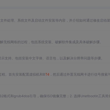
O文件处理、系统文件及启动文件安装等内容，并介绍如何通过修改启动
pa工具破解无线网络的过程，包括系统安装、破解软件集成及具体破解步骤。
显示支持。包括安装中文字体、语言包，以及解决分辨率问题等步骤。
过程。首先安装配置虚拟机和B
T4
，然后通过外置无线网卡进行信号搜索
2格式和grub4dos引导，确保ISO镜像完整；2. 选择Unetbootin工具