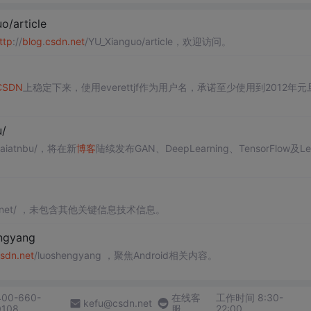
o/article
ttp
://
blog
.
csdn
.net
/YU_Xianguo/article，欢迎访问。
CSDN
上稳定下来，使用everettjf作为用户名，承诺至少使用到2012年元
u/
icaiatnbu/，将在新
博客
陆续发布GAN、DeepLearning、TensorFlow及Le
spnet/ ，未包含其他关键信息技术信息。
ngyang
sdn
.net
/luoshengyang ，聚焦Android相关内容。
400-660-
在线客
工作时间 8:30-
kefu@csdn.net
0108
服
22:00