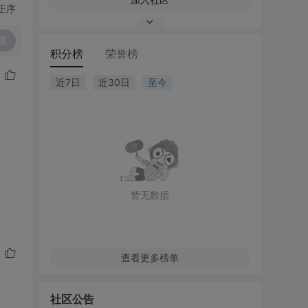
正序
复
积分榜
荣誉榜
近7日
近30日
至今
暂无数据
查看更多榜单
社区公告