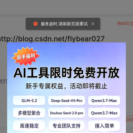
用AI写
服务超时,请刷新页面重试
blog.csdn.net/flybear027
r027，怎么突然打不开了，前几天还好好的。帮忙解决下，谢谢！
转发到动态
举报
写回