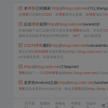
本
博客
已经搬家
http
://
blog
.
csdn
.net
/YU_Xiangu
本
博客
已迁移到
CSDN
，原
博客
将停止更新。新
博客
地址为
h
以后
博客
就用
http
://
blog
.
csdn
.net
/everettjf
作者回顾了自己从高中至今多次更换
博客
的过程，并决定在
期间涉及的技术包括ASP网页制作、
.NET
、Spry框架等。
CSDN
博客
搬到
http
://
blog
.
csdn
.net
/caicaiatnb
博主已将
CSDN
博客
迁移到新地址
http
://
blog
.
csdn
.net
/ca
de等相关文章，欢迎读者关注。
http
://
blog
.
csdn
.net
/21aspnet/
博客
提供了一个
CSDN
博客
链接
http
://
blog
.
csdn
.net
/21a
老罗的Android之旅
http
://
blog
.
csdn
.net
/luoshe
博客
提及老罗的Android之旅，给出其
博客
链接
http
://
blog
.
c
关于我
招贤纳
商务合
寻求报
协议专
们
士
作
道
区