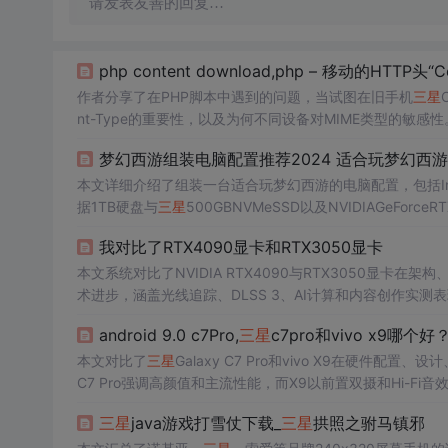
请发表友善的回复…
php content download,php – 移动的HTTP头“Co
作者分享了在PHP脚本中遇到的问题，当试图在旧手机
三星
nt-Type的重要性，以及为何不同设备对MIME类型的敏
梦幻西游组装电脑配置推荐2024 适合玩梦幻西
本文详细介绍了组装一台适合玩梦幻西游的电脑配置，包括Intel
据1TB硬盘与
三星
500GBNVMeSSD以及NVIDIAGeFor
RAM和DirectX9.0c兼容显卡，确保宽带网络环境。
我对比了RTX4090显卡和RTX3050显卡
本文系统对比了NVIDIA RTX4090与RTX3050显卡在架
术进步，涵盖光线追踪、DLSS 3、AI计算和内容创作实
GPU发展趋势。
android 9.0 c7Pro,
三星
c7pro和vivo x9哪个好
本文对比了
三星
Galaxy C7 Pro和vivo X9在硬
C7 Pro强调高颜值和主流性能，而X9以前置双摄和Hi-Fi音
三星
java游戏打雪仗下载_
三星
拱照之驸马镇邪