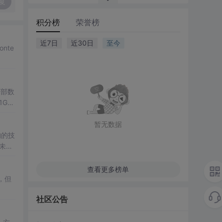
复
积分榜
荣誉榜
近7日
近30日
至今
nte
西部数
1GB
暂无数据
构的技
未来
查看更多榜单
，但
社区公告