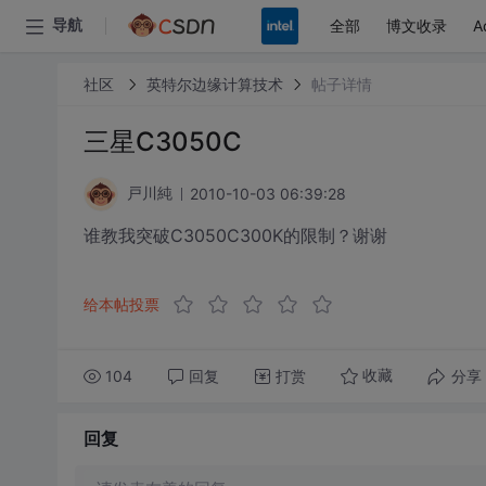
全部
博文收录
A
导航
社区
英特尔边缘计算技术
帖子详情
三星C3050C
2010-10-03 06:39:28
戸川純
谁教我突破C3050C300K的限制？谢谢
给本帖投票
104
回复
打赏
分享
收藏
回复