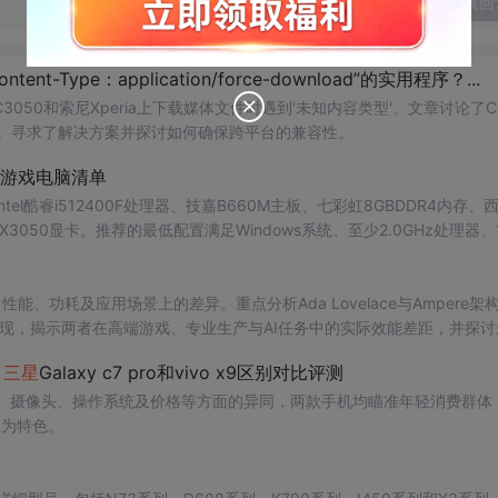
发表回
ntent-Type：application/force-download”的实用程序？...
C3050和索尼Xperia上下载媒体文件时遇到'未知内容类型'。文章讨论了Co
感性。寻求了解决方案并探讨如何确保跨平台的兼容性。
游游戏电脑清单
酷睿i512400F处理器、技嘉B660M主板、七彩虹8GBDDR4内存、
ceRTX3050显卡。推荐的最低配置满足Windows系统、至少2.0GHz处理器、
构、性能、功耗及应用场景上的差异。重点分析Ada Lovelace与Ampere架
测表现，揭示两者在高端游戏、专业生产与AI任务中的实际效能差距，并探讨
？
三星
Galaxy c7 pro和vivo x9区别对比评测
件配置、设计、摄像头、操作系统及价格等方面的异同，两款手机均瞄准年轻消费群体
效为特色。