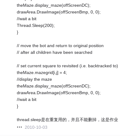
theMaze.display_maze(offScreenDC);
drawArea.DrawImage(offScreenBmp, 0, 0);
//wait a bit
Thread.Sleep(200);
}
// move the bot and return to original position
// after all children have been searched
// set current square to revisited (i.e. backtracked to)
theMaze.mazegrid[i,j] = 4;
//display the maze
theMaze.display_maze(offScreenDC);
drawArea.DrawImage(offScreenBmp, 0, 0);
//wait a bit
}
thread.sleep是在重复用的，并且不能删掉，这是作业
2010-10-03