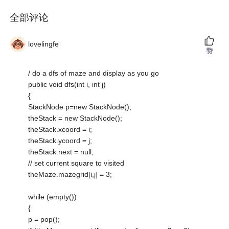
全部评论
lovelingfe
赞
/ do a dfs of maze and display as you go
public void dfs(int i, int j)
{
StackNode p=new StackNode();
theStack = new StackNode();
theStack.xcoord = i;
theStack.ycoord = j;
theStack.next = null;
// set current square to visited
theMaze.mazegrid[i,j] = 3;
while (empty())
{
p = pop();