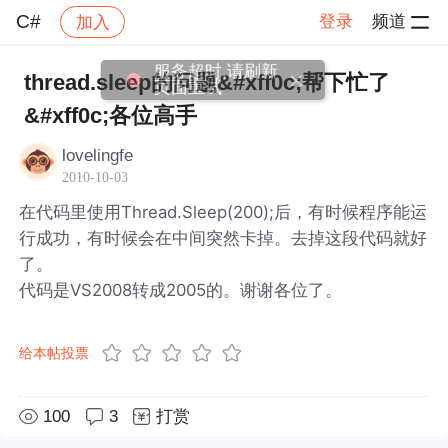
C#
登录
频道
加入
帖子详情
社区
C#
服务超时,请刷新
thread.sleep的问题&#xff0c;帮下忙了
页面重试
&#xff0c;各位高手
lovelingfe
2010-10-03
在代码里使用Thread.Sleep(200);后，有时候程序能运
行成功，有时候会在中间突然卡掉。去掉这段代码就好
了。
代码是VS2008转成2005的。谢谢各位了。
给本帖投票
100
3
打赏