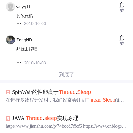
wuyq11
赞
其他代码
2010-10-03
ZengHD
赞
那就去掉吧
2010-10-03
——到底了——
SpinWait的性能高于
Thread
.
Sleep
在进行多线程开发时，我们经常会用到
Thread
.
Sleep
(timeo
ut_ms)来等待或者腾出时间来让其他线程处理。不过，即
使我们把timeout_ms设置为0，
Thread
.
Sleep
还是会执行等
JAVA
Thread
.
sleep
实现原理
待操作。这就让人很纳闷了，我明明指定的等待时间是0毫
秒，为什么还会执行等待呢？ 这时因为当我们调用
Thread
https://www.jianshu.com/p/74becd7ffcf6 https://www.cnblogs.c
.
Sleep
时，是让内核暂停处理当前的线程，然后再看需要
om/keyyang/p/4128424.html 两个
问题
假设现在是 20018-12-