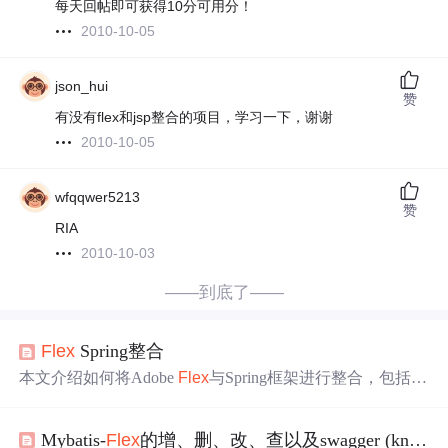
每天回帖即可获得10分可用分！
2010-10-05
json_hui
赞
有没有flex和jsp整合的项目，学习一下，谢谢
2010-10-05
wfqqwer5213
赞
RIA
2010-10-03
——到底了——
Flex
Spring整合
本文介绍如何将Adobe
Flex
与Spring框架进行整合，包括配
置过程及示例代码。
Flex
用于前端开发，而Spring作为后端
Java
框架，两者
结合能
有效提升应用开发效率。
Mybatis-
Flex
的增、删、改、查以及swagger (knife4J)的使用