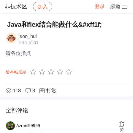
非技术区
登录
频道
加入
帖子详情
社区
非技术区
Java和flex结合能做什么&#xff1f;
json_hui
2010-10-03
请各位指点
给本帖投票
118
3
打赏
全部评论
Azrael99999
赞