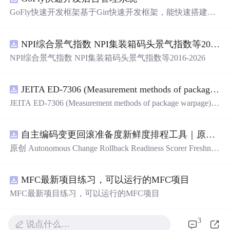
GoFly快速开发框架基于Gin快速开发框架，能快速搭建应
用、框架底层完善、丰富代码仓插件、快速开发数据大
屏、物联网平台、OA流程审批、工作流引擎、商城、微信
NPI综合景气指数 NPI集装箱码头景气指数等2016-2026
管理后台等。api文档管理并一键生成api接口代码，一键生
成 CRUD前后端代码丰富组件，基于 Gin和 Vue3的Arco D
NPI综合景气指数 NPI集装箱码头景气指数等2016-2026
esign的快速后台开发框架，基于JWT接口验证和Auth验证
的权限管理系统,附件管理系统，天生支持saas架构。本着
大道至简思想，接口单层设计，开发简单，极易上手、代
JEITA ED-7306 (Measurement methods of package warpage).pdf
码可读性和可维护性好、得益于Go优秀性能框架性能和并
JEITA ED-7306 (Measurement methods of package warpage).p
发都很优秀、需要硬件资源很小。
df
自主编码变更回滚准备度新鲜度排程工具｜原创源码+测试+离线报告
原创 Autonomous Change Rollback Readiness Scorer Freshnes
s Schedule 工具：围绕“根据提交边界、迁移影响、测试覆
盖、特性开关、备份和人工接管入口评估自主变更回滚准
MFC最新项目练习，可以运行的MFC项目
备度”的结果，按风险、变化速度、证据有效期和负责人安
排周期复核；本地网页、JSON/HTML/SVG报告、测试与
MFC最新项目练习，可以运行的MFC项目
示例。压缩包包含完整源码、3项
自动
化测试、可复现示
例、HTML/JSON/SVG离线报告、1080×720运行效果图、
3
说点什么…
README、运行说明、MIT License及原创授权声明。适合