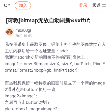
C#
登录
频道
加入
帖子详情
社区
C#
[请教]bitmap无故自动刷新&#xff1f;
mba03gl
2010-10-03
我在用采集卡获取图像，采集卡将不停的图像数据存入
主机内存后给一个地址变量：addr
我通过addr建立新的图像不停的画到窗体上：
image1 = new Bitmap(sizeX, sizeY, bufPitch, PixelF
ormat.Format24bppRgb, (IntPtr)addr);
而当我想保留一幅特定的画面时建立了一个新的image
2通过点击button1执行一遍
image2=image1;
之后再点击button2执行
picturebox1.image=image2;