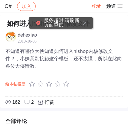
C#
登录
频道
加入
帖子详情
社区
C#
服务超时,请刷新
如何进入hishop内核修改文件
页面重试
dehexiao
2010-10-03
不知道有哪位大侠知道如何进入hishop内核修改文
件？，小妹我刚接触这个模板，还不太懂，所以在此向
各位大侠请教。
给本帖投票
162
2
打赏
全部评论