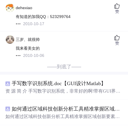
dehexiao
赞
有知道的加我QQ：523299764
2010-10-17
三岁、就很帅
赞
我来看美女的
2010-10-06
——到底了——
手写数字识别系统.doc【GUI设计Matlab】
资 源 简 介 手写数字识别系统，非常好的啊!带有GUI界
面，使用方便! 详 情 说 明 用这个手写数字识别系统，你可
以轻松地识别手写数字。这个系统不仅功能强大，而且还
如何通过区域科技创新分析工具精准掌握区域创新要素分布与产业链融合现状？.docx
带有直观的图形用户界面（GUI），非常容易使用。你只
需要将手写数字输入系统，它将立即给出准确的识别结
如何通过区域科技创新分析工具精准掌握区域创新要素分
果。这个系统可以在各种场景中使用，无论是学校、工作
布与产业链融合现状？
还是日常生活，都能为你提供快速和准确的识别服务。它