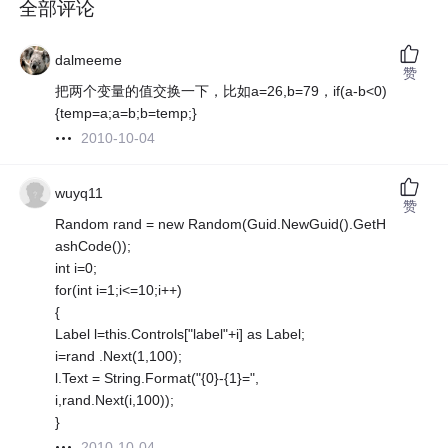
全部评论
dalmeeme
赞
把两个变量的值交换一下，比如a=26,b=79，if(a-b<0)
{temp=a;a=b;b=temp;}
2010-10-04
wuyq11
赞
Random rand = new Random(Guid.NewGuid().GetH
ashCode());
int i=0;
for(int i=1;i<=10;i++)
{
Label l=this.Controls["label"+i] as Label;
i=rand .Next(1,100);
l.Text = String.Format("{0}-{1}=",
i,rand.Next(i,100));
}
2010-10-04