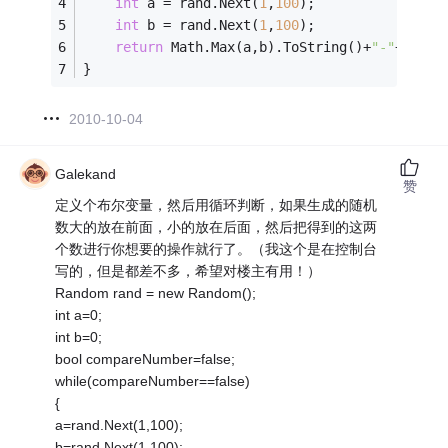
int
 a = rand.Next(
1
,
100
);
int
 b = rand.Next(
1
,
100
);
return
 Math.Max(a,b).ToString()+
"-"
+Math.
}
2010-10-04
Galekand
赞
定义个布尔变量，然后用循环判断，如果生成的随机
数大的放在前面，小的放在后面，然后把得到的这两
个数进行你想要的操作就行了。（我这个是在控制台
写的，但是都差不多，希望对楼主有用！）
Random rand = new Random();
int a=0;
int b=0;
bool compareNumber=false;
while(compareNumber==false)
{
a=rand.Next(1,100);
b=rand.Next(1,100);