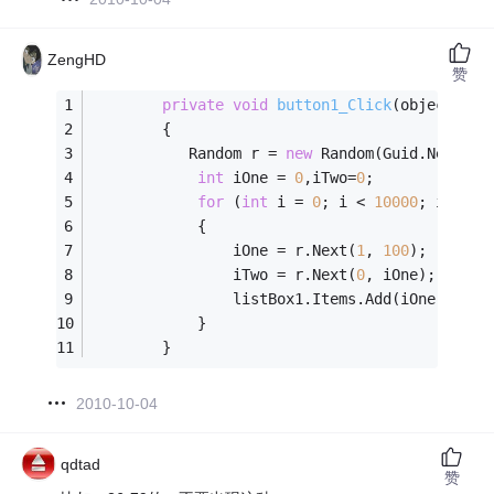
ZengHD
赞
private
void
button1_Click
(object sen
        {
           Random r = 
new
 Random(Guid.NewGuid
int
 iOne = 
0
,iTwo=
0
;
for
 (
int
 i = 
0
; i < 
10000
; i++)
            {
                iOne = r.Next(
1
, 
100
);       
                iTwo = r.Next(
0
, iOne);
                listBox1.Items.Add(iOne.ToStr
            }
        }
2010-10-04
qdtad
赞