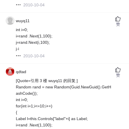
2010-10-04
wuyq11
赞
int i=0;
i=rand .Next(1,100);
j=rand.Next(i,100);
j-i
2010-10-04
qdtad
赞
[Quote=引用 3 楼 wuyq11 的回复:]
Random rand = new Random(Guid.NewGuid().GetH
ashCode());
int i=0;
for(int i=1;i<=10;i++)
{
Label l=this.Controls["label"+i] as Label;
i=rand .Next(1,100);