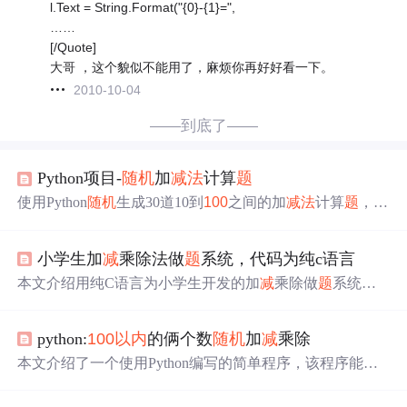
l.Text = String.Format("{0}-{1}=",
……
[/Quote]
大哥 ，这个貌似不能用了，麻烦你再好好看一下。
2010-10-04
——到底了——
Python项目-
随机
加
减
法
计算
题
使用Python
随机
生成30道10到
100
之间的加
减
法
计算
题
，确
保
大数
在前，
小数
在后。
题
目分为加法和
减
法
，分布均
匀，并将
题
目保存至math.txt，答案保存至key.txt。文件首
小学生加
减
乘除法做
题
系统，代码为纯c语言
行要求填写学号和姓名，
题
目在文件中以左对齐，每行5
道，每道
题
占10宽度，用制表符分隔。
本文介绍用纯C语言为小学生开发的加
减
乘除做
题
系统。
该系统要解决
随机
性、人性化设计等
问
题
，如引入特定头
文件制造
随机
运算，将运算数据设为
100
以内
等。每做完
python:
100
以内
的俩个数
随机
加
减
乘除
一
题
输出结果和总分，每次错一
题
扣2分，原设计做50
题
，
测试时改为5
题
。
本文介绍了一个使用Python编写的简单程序，该程序能够
生成
随机
的算术
题
目，并且能够检查用户的答案是否正
确。该程序支持加
减
乘除四种运算，并且能够根据
题
目难