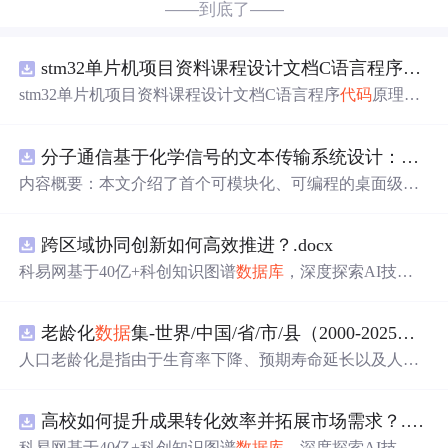
——到底了——
stm32单片机项目资料课程设计文档C语言程序
代码
stm32单片机项目资料课程设计文档C语言程序
代码
原理图
电路PCB实例无线智能报警器的设计
分子通信基于化学信号的文本传输系统设计：桌面式实验平台实现与非线性特性分析
内容概要：本文介绍了首个可模块化、可编程的桌面级分
子通信平台，能够通过化学信号传输文本消息。该系统利
用酒精作为化学载体，结合Arduino微控制器、传感器和风
跨区域协同创新如何高效推进？.docx
扇控制气流，实现了基于化学扩散与流动辅助的通信机
制。研究展示了系统的非线性特性，验证了即使在非理想
科易网基于40亿+科创知识图谱
数据
库
，深度探索AI技术
条件下仍可实现可靠通信，并评估了不同风扇类型和流速
在技术转移、成果转化、技术经纪、知识产权、产业创
对信号传播的影响，为未来宏观与微观尺度的分子通信实
新、科技招商等垂直领域的多样化应用场景，研究科技创
验提供了低成本、易复现的硬件平台。; 适合人群：具备电
老龄化
数据
集-世界/中国/省/市/县（2000-2025年）
新领域的AI+数智化解决方案，推动科技创新与产业创新
子工程、通信系统或交叉学科背景，从事纳米技术、生物
智能化发展。
人口老龄化是指由于生育率下降、预期寿命延长以及人口
通信或新型通信系统研究的科研人员及研究生。; 使用场景
年龄结构变化等因素，导致人口总体年龄结构向高年龄阶
及目标：①用于教学演示和科研实验中展示分子通信的基
段演变，表现为老年人口数量增加及其占总人口比重不断
本原理；②作为测试平台研究非线性信道建模、环境干
高校如何提升成果转化效率并拓展市场需求？.docx
提高的长期过程 从统计衡量标准看，国际上通常采用60岁
扰、流量调控对通信性能的影响；③推动面向管道、地
及以上人口占比或65岁及以上人口占比衡量人口老龄化程
科易网基于40亿+科创知识图谱
数据
库
，深度探索AI技术