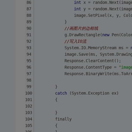
int
 x = random.Next(imag
int
 y = random.Next(imag
                image.SetPixel(x, y, Col
            }
//画图片的边框线
            g.DrawRectangle(
new
 Pen(Colo
//写入IO流
            System.IO.MemoryStream ms = 
            image.Save(ms, System.Drawin
            Response.ClearContent();
            Response.ContentType = 
"imag
            Response.BinaryWrite(ms.ToAr
        }
catch
 (System.Exception ex)
        {
        }
        finally
        {