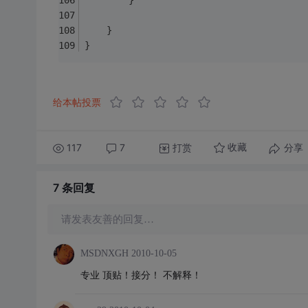
        }
    }
}
给本帖投票
117
7
打赏
分享
收藏
7 条
回复
请发表友善的回复…
MSDNXGH
2010-10-05
专业 顶贴！接分！ 不解释！