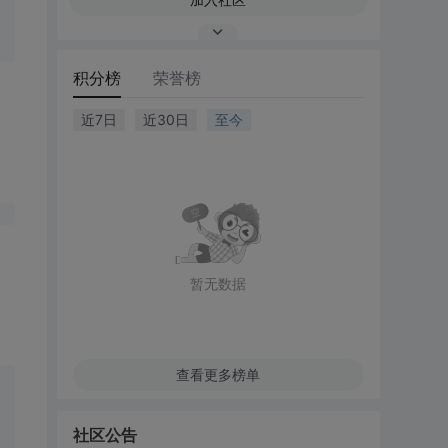
积分榜
荣誉榜
近7日
近30日
至今
暂无数据
查看更多榜单
社区公告