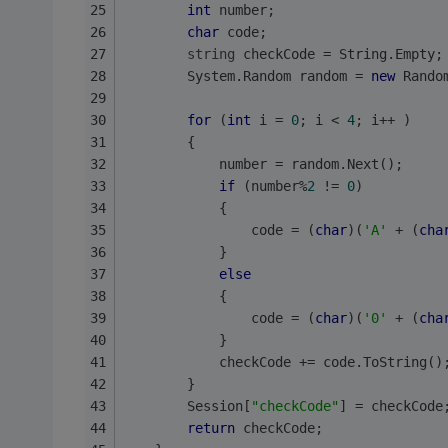
int
 number;
char
 code;
string
 checkCode = String.Empty;
        System.Random random = 
new
 Rando
for
 (
int
 i = 
0
; i < 
4
; i++ )
        {
            number = random.Next();
if
 (number%
2
 != 
0
)
            {
                code = (
char
)(
'A'
 + (
cha
            } 
else
            {
                code = (
char
)(
'0'
 + (
cha
            }
            checkCode += code.ToString()
        }
        Session[
"checkCode"
] = checkCode
return
 checkCode;