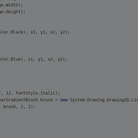
ge.Width);
ge.Height);
olor.Black), x1, y1, x2, y2);
olor.Blue), x1, y1, x2, y2);
"
, 
12
, FontStyle.Italic);
earGradientBrush brush = 
new
 System.Drawing.Drawing2D.Li
, brush, 
2
, 
2
);
)