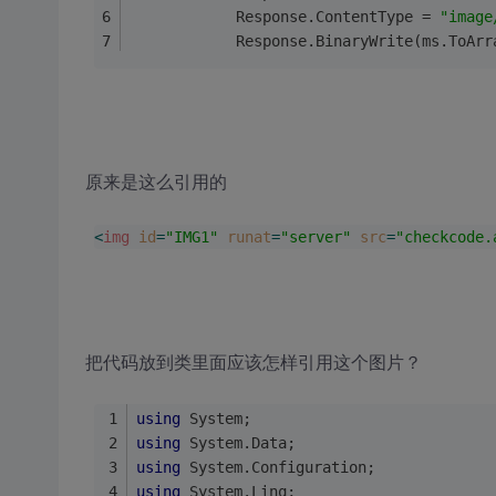
            Response.ContentType = 
"image
            Response.BinaryWrite(ms.ToArr
原来是这么引用的
<
img
id
=
"IMG1"
runat
=
"server"
src
=
"checkcode.
把代码放到类里面应该怎样引用这个图片？
using
 System;
using
 System.Data;
using
 System.Configuration;
using
 System.Linq;