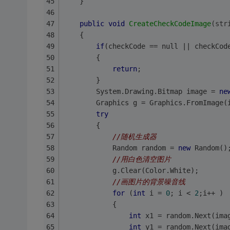
    }
public
void
CreateCheckCodeImage
(
str
    {
if
(checkCode == null || checkCod
        {
return
;
        }
        System.Drawing.Bitmap image = 
ne
        Graphics g = Graphics.FromImage(
try
        {
//随机生成器
            Random random = 
new
 Random()
//用白色清空图片
            g.Clear(Color.White);
//画图片的背景噪音线
for
 (
int
 i = 
0
; i < 
2
;i++ )
            {
int
 x1 = random.Next(ima
int
 y1 = random.Next(ima