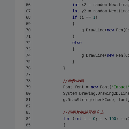
int
 x2 = random.Next(ima
int
 y2 = random.Next(ima
if
 (i == 
1
)
                {
                    g.DrawLine(
new
 Pen(C
                }
else
                {
                    g.DrawLine(
new
 Pen(C
                }
            }
//画验证码
            Font font = 
new
 Font(
"Impact
            System.Drawing.Drawing2D.Lin
            g.DrawString(checkCode, font
//画图片的前景噪音点
for
 (
int
 i = 
0
; i < 
100
; i++
            {