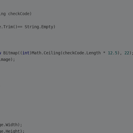
ing
 checkCode)
e.Trim()== String.Empty)
w
 Bitmap((
int
)Math.Ceiling(checkCode.Length * 
12.5
), 
22
)
image);
;
ge.Width);
ge.Height);