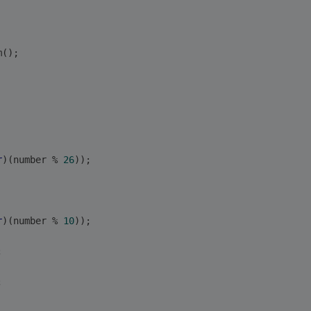
m();
r
)(number % 
26
));
r
)(number % 
10
));
;
;