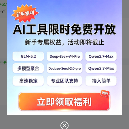
/Gif"
;
ay());            
aspx"
 />