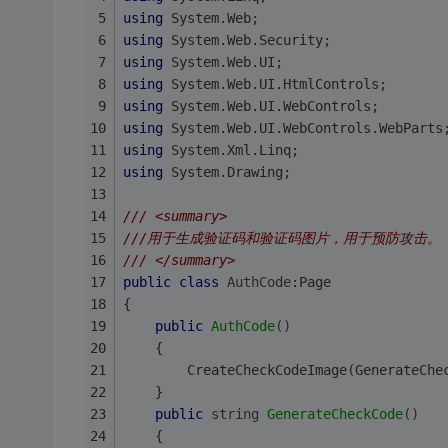
using
 System.Web;
using
 System.Web.Security;
using
 System.Web.UI;
using
 System.Web.UI.HtmlControls;
using
 System.Web.UI.WebControls;
using
 System.Web.UI.WebControls.WebParts
using
 System.Xml.Linq;
using
 System.Drawing;
/// <summary>
///用于生成验证码和验证码图片，用于预防攻击。
/// </summary>
public
class
AuthCode
:
Page
{
public
AuthCode
()
	{
        CreateCheckCodeImage(GenerateChe
    }
public
string
GenerateCheckCode
()
    {