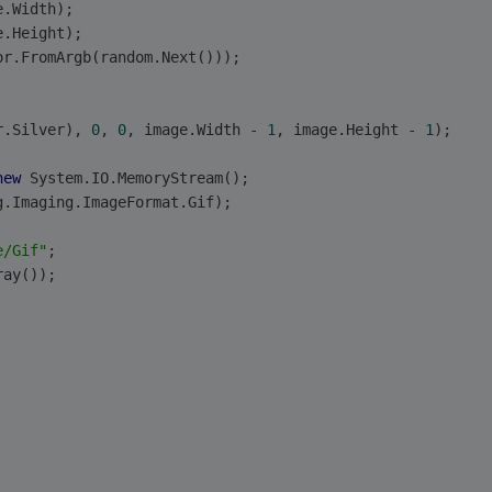
e.Width);
e.Height);
or.FromArgb(random.Next()));
r.Silver), 
0
, 
0
, image.Width - 
1
, image.Height - 
1
);
new
 System.IO.MemoryStream();
g.Imaging.ImageFormat.Gif);
e/Gif"
;
ray());