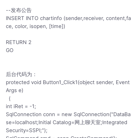
--发布公告
INSERT INTO chartinfo (sender,receiver, content,fa
ce, color, isopen, [time])
RETURN 2
GO
后台代码为：
protected void Button1_Click1(object sender, Event
Args e)
｛
int iRet = -1;
SqlConnection conn = new SqlConnection("DataBa
se=localhost;Initial Catalog=网上聊天室;Integrated
Security=SSPI;");