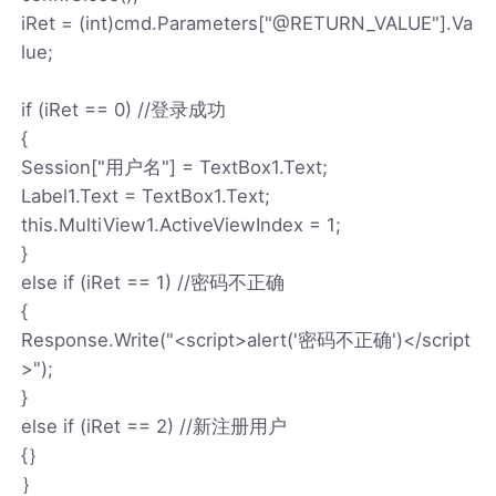
iRet = (int)cmd.Parameters["@RETURN_VALUE"].Va
lue;
if (iRet == 0) //登录成功
{
Session["用户名"] = TextBox1.Text;
Label1.Text = TextBox1.Text;
this.MultiView1.ActiveViewIndex = 1;
}
else if (iRet == 1) //密码不正确
{
Response.Write("<script>alert('密码不正确')</script
>");
}
else if (iRet == 2) //新注册用户
{｝
｝