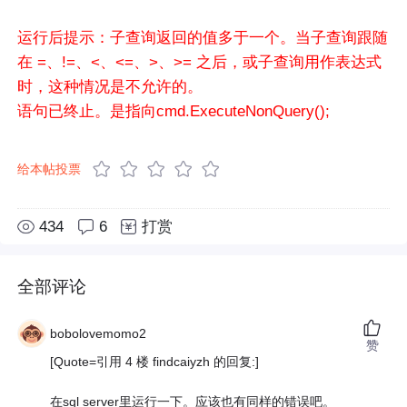
运行后提示：子查询返回的值多于一个。当子查询跟随
在 =、!=、<、<=、>、>= 之后，或子查询用作表达式
时，这种情况是不允许的。
语句已终止。是指向cmd.ExecuteNonQuery();
给本帖投票
434
6
打赏
全部评论
bobolovemomo2
赞
[Quote=引用 4 楼 findcaiyzh 的回复:]
在sql server里运行一下。应该也有同样的错误吧。