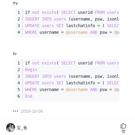
try
if 
not
exists
( 
SELECT
 userid 
FROM
users
WHERE
INSERT
INTO
users
 (username, psw, isonline) 
V
UPDATE
users
SET
 lastchatinfo 
=
 ( 
SELECT
ISNU
WHERE
 username 
=
@username
AND
 psw 
=
@
passwor
to
if 
not
exists
( 
SELECT
 userid 
FROM
users
WHERE
Begin
INSERT
INTO
users
 (username, psw, isonline) 
V
UPDATE
users
SET
 lastchatinfo 
=
 ( 
SELECT
ISNU
WHERE
 username 
=
@username
AND
 psw 
=
@
passwor
End
2010-10-05
宝_爸
赞