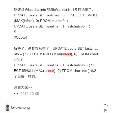
应该是给lastchatinfo 赋值的select返回多行结果了。
UPDATE users SET lastchatinfo = ( SELECT ISNULL
(MAX(infoid), 0) FROM chartinfo )
UPDATE users SET isonline = 1, lastchatinfo = (
S……
[/Quote]
解决了。是参数写错了，UPDATE users SET lastchati
nfo = ( SELECT ISNULL(MAX(
infoid
), 0) FROM chart
info )
UPDATE users SET isonline = 1, lastchatinfo = ( SEL
ECT ISNULL(MAX(
userid
), 0) FROM chartinfo ) 这2
个是要一样的。
谢谢大家~~
2010-10-05
fellowcheng
赞