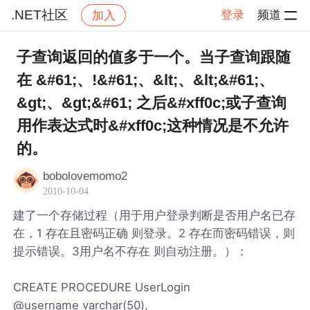
.NET社区
登录
频道
加入
帖子详情
社区
.NET社区
子查询返回的值多于一个。当子查询跟随
在 &#61;、!&#61;、&lt;、&lt;&#61;、
&gt;、&gt;&#61; 之后&#xff0c;或子查询
用作表达式时&#xff0c;这种情况是不允许
的。
bobolovemomo2
2010-10-04
建了一个存储过程（用于用户登录判断是否用户名已存
在，1 存在且密码正确 则登录。2 存在而密码错误，则
提示错误。3用户名不存在 则自动注册。）：
CREATE PROCEDURE UserLogin
@username varchar(50),