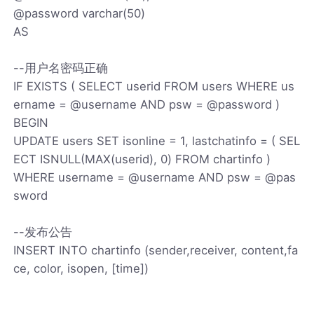
@password varchar(50)
AS
--用户名密码正确
IF EXISTS ( SELECT userid FROM users WHERE us
ername = @username AND psw = @password )
BEGIN
UPDATE users SET isonline = 1, lastchatinfo = ( SEL
ECT ISNULL(MAX(userid), 0) FROM chartinfo )
WHERE username = @username AND psw = @pas
sword
--发布公告
INSERT INTO chartinfo (sender,receiver, content,fa
ce, color, isopen, [time])