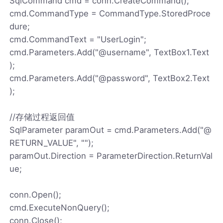
SqlCommand cmd = conn.CreateCommand();
cmd.CommandType = CommandType.StoredProce
dure;
cmd.CommandText = "UserLogin";
cmd.Parameters.Add("@username", TextBox1.Text
);
cmd.Parameters.Add("@password", TextBox2.Text
);
//存储过程返回值
SqlParameter paramOut = cmd.Parameters.Add("@
RETURN_VALUE", "");
paramOut.Direction = ParameterDirection.ReturnVal
ue;
conn.Open();
cmd.ExecuteNonQuery();
conn.Close();