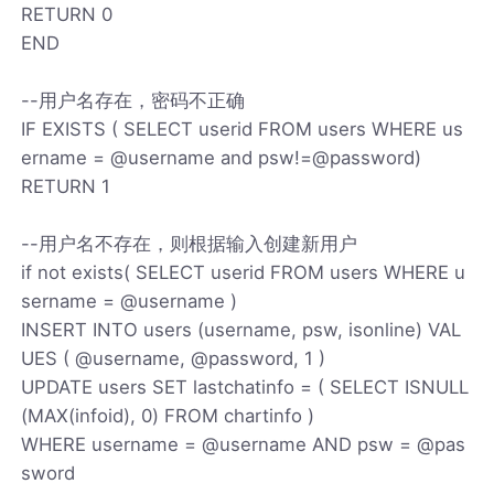
RETURN 0
END
--用户名存在，密码不正确
IF EXISTS ( SELECT userid FROM users WHERE us
ername = @username and psw!=@password)
RETURN 1
--用户名不存在，则根据输入创建新用户
if not exists( SELECT userid FROM users WHERE u
sername = @username )
INSERT INTO users (username, psw, isonline) VAL
UES ( @username, @password, 1 )
UPDATE users SET lastchatinfo = ( SELECT ISNULL
(MAX(infoid), 0) FROM chartinfo )
WHERE username = @username AND psw = @pas
sword