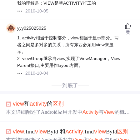
我的理解是：VIEW是替ACTIVITY打工的
2010-10-05
yyy025025025
赞
1. activity相当于控制部分，view相当于显示部分。两
者之间是多对多的关系，所有东西必须用view来显
示。
2. viewGroup继承自view,实现了ViewManager，View
Parent接口,主要用作layout方面。
2010-10-04
——到底了——
view
和
activity
的
区别
本文详细阐述了Android应用开发中
Activity
与
View
的概念
及其相互关系。
Activity
作为控制组件，负责业务逻辑处
理；
View
作为显示组件，负责界面展示。
View
Group继承
view
.find
View
ById 和
Activity
.find
View
ById
区别
自
View
，用于布局管理。
本文详细解析了Android开发中
View
和
Activity
中find
View
B