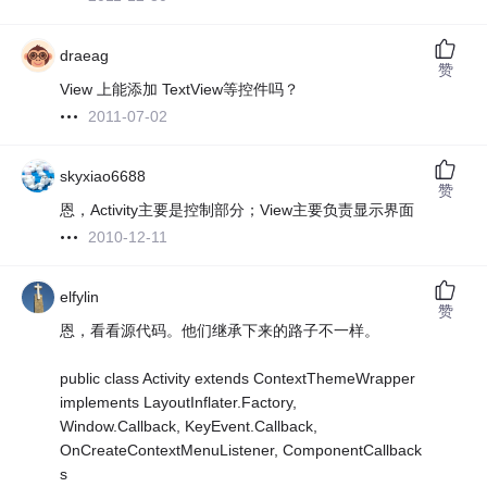
draeag
赞
View 上能添加 TextView等控件吗？
2011-07-02
skyxiao6688
赞
恩，Activity主要是控制部分；View主要负责显示界面
2010-12-11
elfylin
赞
恩，看看源代码。他们继承下来的路子不一样。
public class Activity extends ContextThemeWrapper
implements LayoutInflater.Factory,
Window.Callback, KeyEvent.Callback,
OnCreateContextMenuListener, ComponentCallback
s