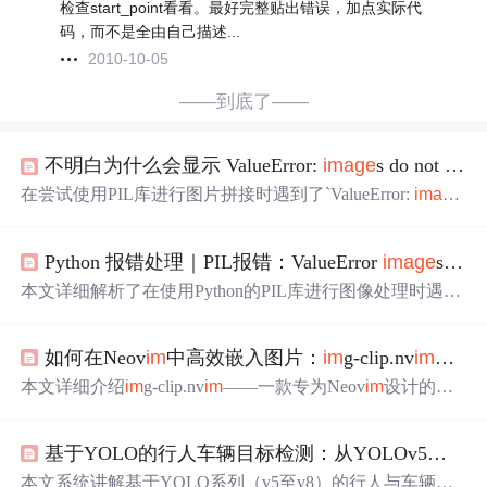
检查start_point看看。最好完整贴出错误，加点实际代
码，而不是全由自己描述...
2010-10-05
——到底了——
不明白为什么会显示 ValueError:
im
age
s do not
mat
在尝试使用PIL库进行图片拼接时遇到了`ValueError:
im
age
s do not
match
`的问题。代码通过遍历指定路径下的图片，
将6张图片横向拼接成一张新图片。但在执行
paste
方法时
Python 报错处理｜PIL报错：ValueError
im
age
s do not
出现
了错误。问题可能出在图片对象不匹配或坐标计算错
误。检查代码中的图片路径和拼接逻辑是解决此问题的关
本文详细解析了在使用Python的PIL库进行图像处理时遇到
键。
的ValueError:
im
age
s do not
match
错误原因及解决方案。
通过调整代码以适应不同尺寸的图像，确保图像粘贴操作
如何在Neov
im
中高效嵌入图片：
im
g-clip.nv
im
专业
的正确执行。
本文详细介绍
im
g-clip.nv
im
——一款专为Neov
im
设计的高
效图片嵌入插件，支持Markdown、LaTeX、Typst等标记语
言。内容涵盖剪贴板集成、拖放嵌入、多格式模板、层级
基于YOLO的行人车辆目标检测：从YOLOv5到YOLOv8的全栈实战指南
化配置、图片处理管道、动态路径生成，以及与Telescope.
nv
im
和Oil.nv
im
的生态集成。同时提供安装配置、API调
本文系统讲解基于YOLO系列（v5至v8）的行人与车辆目