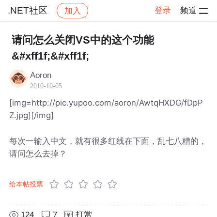
.NET社区
登录
频道
加入
帖子详情
社区
.NET社区
请问怎么关闭VS中的这个功能
&#xff1f;&#xff1f;
Aoron
2010-10-05
[img=http://pic.yupoo.com/aoron/AwtqHXDG/fDpP
Z.jpg]
[/img]
每次一输入中文，就有很多红线在下面，乱七八糟的，
请问怎么去掉？
给本帖投票
124
7
打赏