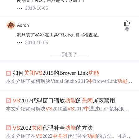
刚刚看了VAX，果然是它，谢谢了！
2010-10-05
Aoron
赞
我只装了VAX~在工具中找不到拼写检查呢。
2010-10-05
——到底了——
如何
关闭
VS
2015的Brower Link
功能
本文介绍了如何解决Visual Studio 2015
中
BrowerLink
功能
频
繁请求的问题，该
功能
自
VS
2013以来就存在。文
中
详细解
释了如何在设置
中
禁用这一
功能
，以避免浏览器
中
不必要
VS
2017代码窗口缩放
功能
的
关闭
屏蔽禁用
的请求。
本文介绍如何解决
VS
2010至
VS
2017
中
通过Ctrl+鼠标滚轮
缩放代码显示大小的
功能
，该
功能
可能在无意间触发影响
工作效率。文
中
提供了
关闭
该
功能
的方法，并分享了一个
VS
2022
关闭
代码补全
功能
的方法
经修改后支持
VS
2010至2017的插件。
本文介绍了在
VS
2022
中
关闭
代码补全
功能
的方法。可通过