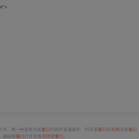
pt">
方法。第一种是在当前
窗口
代码中直接操作，打开新
窗口
后
关闭
当前
窗口
中，确保新
窗口
打开后再
关闭
老
窗口
。