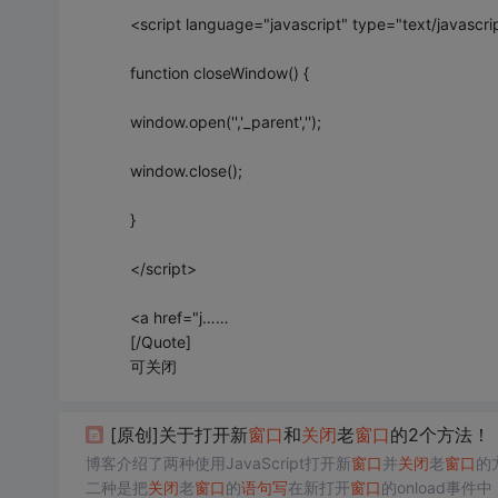
<script language="javascript" type="text/javascri
function closeWindow() {
window.open('','_parent','');
window.close();
}
</script>
<a href="j……
[/Quote]
可关闭
[原创]关于打开新
窗口
和
关闭
老
窗口
的2个方法！
博客介绍了两种使用JavaScript打开新
窗口
并
关闭
老
窗口
的
二种是把
关闭
老
窗口
的
语句
写
在新打开
窗口
的onload事件