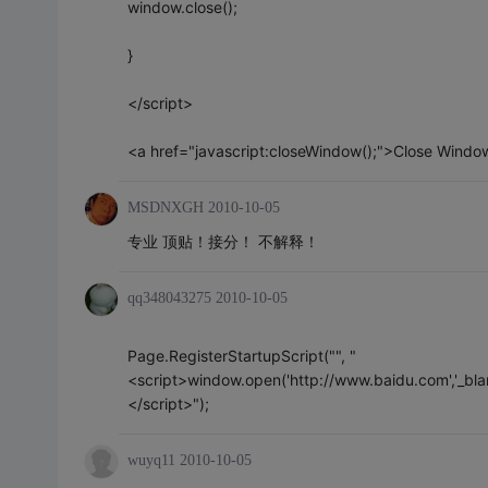
window.close();
}
</script>
<a href="javascript:closeWindow();">Close Wind
MSDNXGH
2010-10-05
专业 顶贴！接分！ 不解释！
qq348043275
2010-10-05
Page.RegisterStartupScript("", "
<script>window.open('http://www.baidu.com','_blank
</script>");
wuyq11
2010-10-05