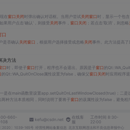
来实现在
窗口
关闭
时弹出确认对话框。当用户尝试
关闭
窗口
时，显示一个包含
项。如果用户点击'确认'，则接受
关闭
事件，
窗口
关闭
；若点击'取消'，则忽略
窗口
用户是否确认
关闭
窗口
，根据用户选择接受或忽略
关闭
事件。此方法提高了
解决方法
窗口
时，即使子
窗口
打开，程序也不会退出。原因是子
窗口
的Qt::WA_Qui
口
的Qt::WA_QuitOnClose属性设置为false，确保父
窗口
关闭
时应用程序退
现。
在main函数里设置app.setQuitOnLastWindowClosed(true)；二
源码，指出两种方法本质相同，同时说明了要将子
窗口
的该属性设为false，避免程
400-660-
在线客
工作时间 8:30-
kefu@csdn.net
0108
服
22:00
2020〕1039-165号
经营性网站备案信息
北京互联网违法和不良信息举报中心