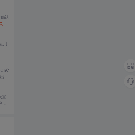
'确认
关闭
应用
tOnC
出并
是设置
序不