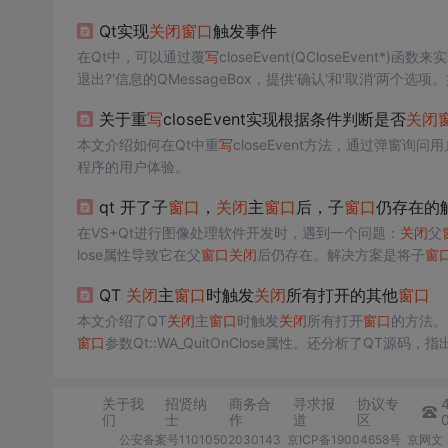
Qt实现
关闭
窗口
触发事件
在Qt中，可以通过覆
写
closeEvent(QCloseEvent*)函数
退出?'信息的QMessageBox，提供'确认'和'取消'两个选
事件，
窗口
保持打开状态。
关于重
写
closeEvent实现根据条件判断是否
关闭
本文介绍如何在Qt中重
写
closeEvent方法，通过弹窗询问
程序的用户体验。
qt 开了子
窗口
，
关闭
主
窗口
后，子
窗口
仍存在的
在VS+Qt进行图像处理软件开发时，遇到一个问题：
关闭
父
lose属性导致它在父
窗口
关闭
后仍存在。解决方案是将子
窗
关闭
所有子
窗口
。这通过改变
窗口
关闭
事件的处理顺序来实
QT
关闭
主
窗口
时触发
关闭
所有打开的其他
窗口
本文介绍了QT
关闭
主
窗口
时触发
关闭
所有打开
窗口
的方法。一是
窗口
参数Qt::WA_QuitOnClose属性。还分析了QT
退出。
关于我
招贤纳
商务合
寻求报
协议专
们
士
作
道
区
公安备案号11010502030143
京ICP备19004658号
京网文〔