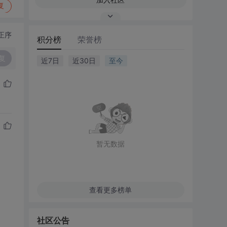
复
正序
积分榜
荣誉榜
复
近7日
近30日
至今
暂无数据
查看更多榜单
社区公告