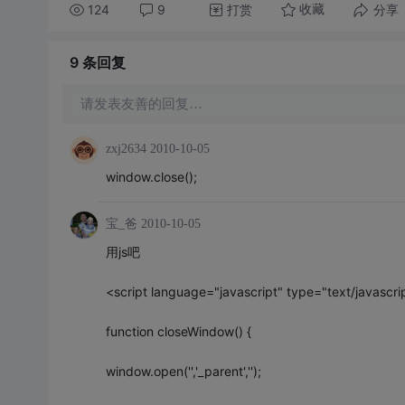
124
9
打赏
分享
收藏
9 条
回复
请发表友善的回复…
zxj2634
2010-10-05
window.close();
宝_爸
2010-10-05
用js吧
<script language="javascript" type="text/javascri
function closeWindow() {
window.open('','_parent','');