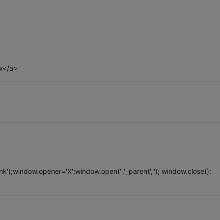
ow</a>
');window.opener='X';window.open('','_parent',''); window.close();