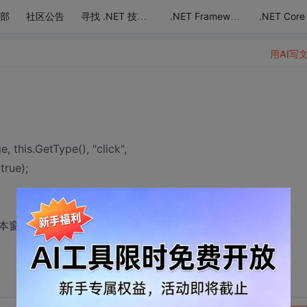
部
社区公告
.NET Core
寻找 .NET 技术达人
.NET Framework
用AI写
 this.GetType(), "click",
true);
本窗口，请问该怎样写呢？