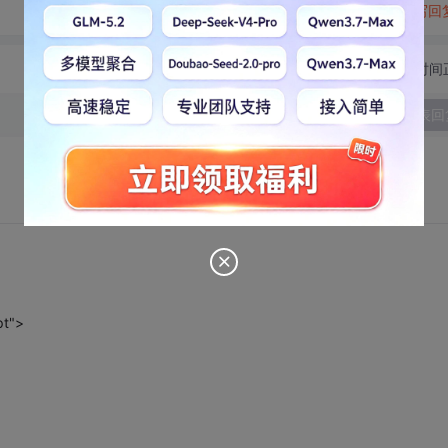
转发到动态
举报
写回
切换为时间
发表回
pt">