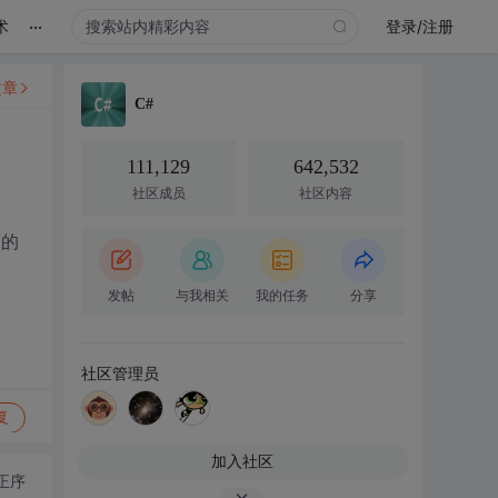
...
术
登录/注册
文章
C#
111,129
642,532
社区成员
社区内容
面的
发帖
与我相关
我的任务
分享
社区管理员
复
加入社区
正序