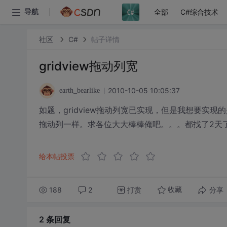
全部
C#综合技术
导航
社区
C#
帖子详情
gridview拖动列宽
2010-10-05 10:05:37
earth_bearlike
如题，gridview拖动列宽已实现，但是我想要实
拖动列一样。求各位大大棒棒俺吧。。。都找了2天
给本帖投票
188
2
打赏
分享
收藏
2 条
回复