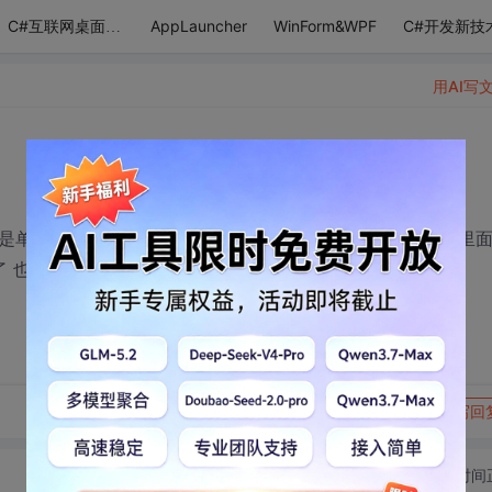
AppLauncher
WinForm&WPF
C#开发新技
C#互联网桌面应用
用AI写
现的是单元格内容随着列宽而自动隐藏或者显示，就像是EXCEL里
了 也没找到解决办法！！！！！！
转发到动态
举报
写回
切换为时间