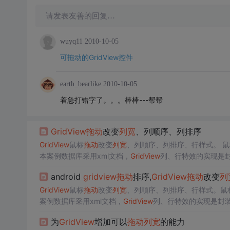
请发表友善的回复…
wuyq11
2010-10-05
可拖动的GridView控件
earth_bearlike
2010-10-05
着急打错字了。。。棒棒---帮帮
GridView
拖动
改变
列宽
、列顺序、列排序
GridView
鼠标
拖动
改变
列宽
、列顺序、列排序、行样式。 
本案例数据库采用xml文档，
GridView
列、行特效的实现是封装在：xp
行交替颜色（偶数行） var Alternati
android
gridview
拖动
排序,
GridView
拖动
改变
列
GridView
鼠标
拖动
改变
列宽
、列顺序、列排序、行样式。鼠
案例数据库采用xml文档，
GridView
列、行特效的实现是封装在：xpTa
交替颜色(偶数行)var AlternatingRowStyle...
为
GridView
增加可以
拖动
列宽
的能力