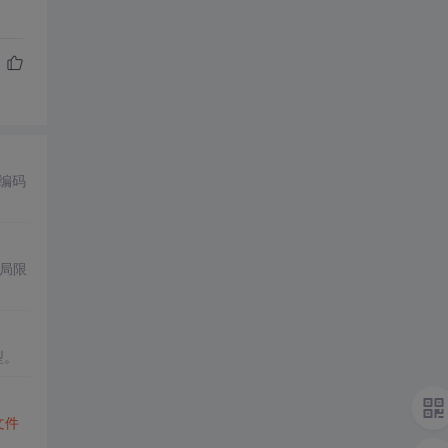
编码
局限
型。
文件