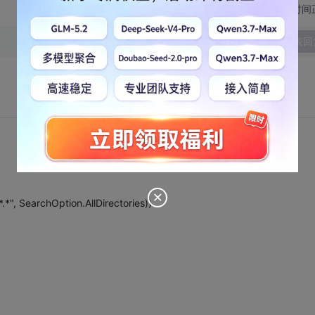
切换为时间
发表回
"*.*", SearchOption.AllDirectories))