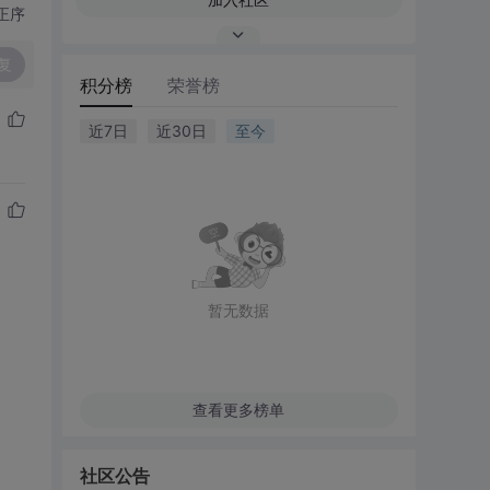
正序
复
积分榜
荣誉榜
近7日
近30日
至今
暂无数据
查看更多榜单
社区公告