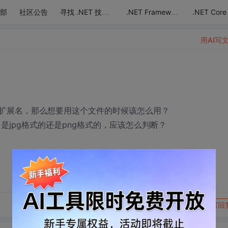
部
社区公告
.NET Core
寻找 .NET 技术达人
.NET Framework
用AI写
扩展名，那么想要用这个文件的时候该怎么用？
知道它是jpg格式的还是png格式的，应该怎么判断？
转发到动态
举报
写回