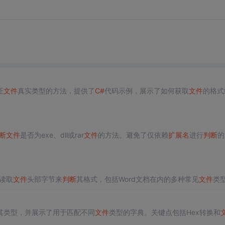
证
文件
真实类型的方法，提供了
C#
代码示例，展示了如何获取
文件
的格式
断
文件
是否为exe、dll或rar
文件
的方法。避免了仅依赖
扩展名
进行
判断
的
读取
文件
头部字节来
判断
其格式，包括Word文档在内的多种常见
文件
类
其类型，并展示了用于匹配不同
文件
类型的字典。关键点包括Hex转换和