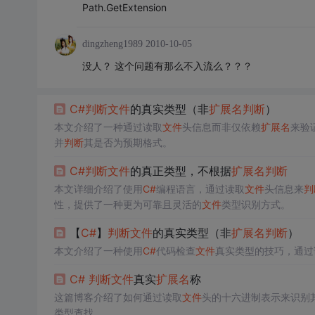
Path.GetExtension
dingzheng1989
2010-10-05
没人？ 这个问题有那么不入流么？？？
C#
判断
文件
的真实类型（非
扩展名
判断
）
本文介绍了一种通过读取
文件
头信息而非仅依赖
扩展名
来验
并
判断
其是否为预期格式。
C#
判断
文件
的真正类型，不根据
扩展名
判断
本文详细介绍了使用
C#
编程语言，通过读取
文件
头信息来
判
性，提供了一种更为可靠且灵活的
文件
类型识别方式。
【
C#
】
判断
文件
的真实类型（非
扩展名
判断
）
本文介绍了一种使用
C#
代码检查
文件
真实类型的技巧，通过
C#
判断
文件
真实
扩展名
称
这篇博客介绍了如何通过读取
文件
头的十六进制表示来识别
类型查找。