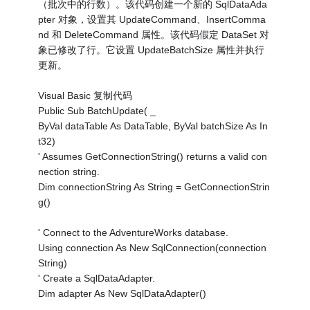
（批次中的行数）。该代码创建一个新的 SqlDataAda
pter 对象，设置其 UpdateCommand、InsertComma
nd 和 DeleteCommand 属性。该代码假定 DataSet 对
象已修改了行。它设置 UpdateBatchSize 属性并执行
更新。
Visual Basic 复制代码
Public Sub BatchUpdate( _
ByVal dataTable As DataTable, ByVal batchSize As In
t32)
' Assumes GetConnectionString() returns a valid con
nection string.
Dim connectionString As String = GetConnectionStrin
g()
' Connect to the AdventureWorks database.
Using connection As New SqlConnection(connection
String)
' Create a SqlDataAdapter.
Dim adapter As New SqlDataAdapter()