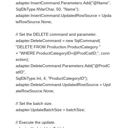
adapter.InsertCommand.Parameters.Add("@Name",
SqlDbType.NVarChar, 50, "Name");
adapter.InsertCommand.UpdatedRowSource = Upda
teRowSource.None;
// Set the DELETE command and parameter.
adapter.DeleteCommand = new SqlCommand(
"DELETE FROM Production.ProductCategory "
+ "WHERE ProductCategoryID=@ProdCatID;", conn
ection);
adapter.DeleteCommand.Parameters.Add("@ProdC
atID",
SqlDbType.Int, 4, "ProductCategoryID");
adapter.DeleteCommand.UpdatedRowSource = Upd
ateRowSource.None;
// Set the batch size.
adapter.UpdateBatchSize = batchSize;
// Execute the update.