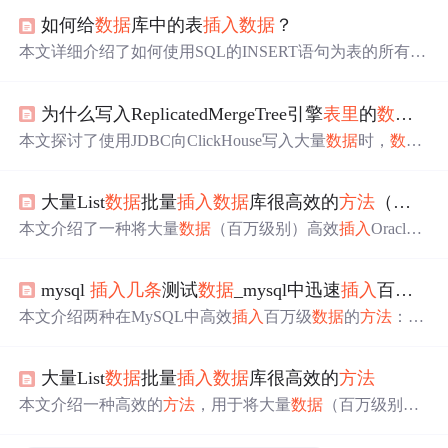
如何给
数据
库中的表
插入
数据
？
本文详细介绍了如何使用SQL的INSERT语句为表的所有字
段或指定字段
插入
数据
，包括单条记录和多条记录的
插入
方法
。
为什么写入ReplicatedMergeTree引擎
表里
的
数据
少
本文探讨了使用JDBC向ClickHouse写入大量
数据
时，
数据
丢失问题的排查过程。作者发现
数据
丢失与ReplicatedMerg
eTree引擎的默认
插入
去重功能有关，并通过配置关闭该功
大量List
数据
批量
插入
数据
库很高效的
方法
（实践结果）
能解决了问题。讨论了去重策略和应用场景选择。
本文介绍了一种将大量
数据
（百万级别）高效
插入
Oracle
数据
库的
方法
。通过将
数据
分割成小批次（每批800条）进
行批量
插入
，提高了
数据
处理效率。使用MyBatis框架实
mysql
插入
几条
测试
数据
_mysql中迅速
插入
百万条测试
现，并详细展示了具体的代码实现及myBatis配置。
本文介绍两种在MySQL中高效
插入
百万级
数据
的
方法
：使
用存储过程循环
插入
与通过PHP生成SQL文件后批量加
载。对比显示后者速度更快。
大量List
数据
批量
插入
数据
库很高效的
方法
本文介绍一种高效的
方法
，用于将大量
数据
（百万级别）
批量
插入
到Oracle
数据
库。通过将
数据
分割成小批次（每
批800条记录）进行
插入
操作，提高了整体的执行效率。文