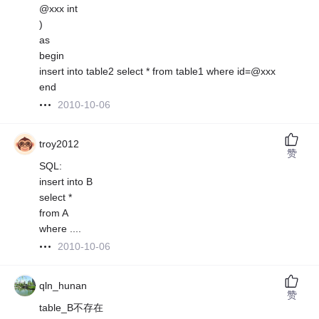
@xxx int
)
as
begin
insert into table2 select * from table1 where id=@xxx
end
2010-10-06
troy2012
赞
SQL:
insert into B
select *
from A
where ....
2010-10-06
qln_hunan
赞
table_B不存在