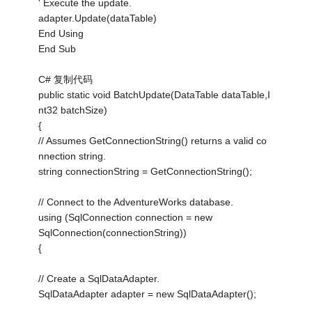
' Execute the update.
adapter.Update(dataTable)
End Using
End Sub
C# 复制代码
public static void BatchUpdate(DataTable dataTable,I
nt32 batchSize)
{
// Assumes GetConnectionString() returns a valid co
nnection string.
string connectionString = GetConnectionString();
// Connect to the AdventureWorks database.
using (SqlConnection connection = new
SqlConnection(connectionString))
{
// Create a SqlDataAdapter.
SqlDataAdapter adapter = new SqlDataAdapter();