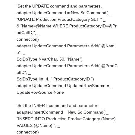
'Set the UPDATE command and parameters.
adapter.UpdateCommand = New SqlCommand( _
"UPDATE Production.ProductCategory SET " _
& "Name=@Name WHERE ProductCategoryID=@Pr
odCatID;", _
connection)
adapter.UpdateCommand.Parameters.Add("@Nam
e", _
SqlDbType.NVarChar, 50, "Name")
adapter.UpdateCommand.Parameters.Add("@ProdC
atID", _
SqlDbType.Int, 4, " ProductCategoryID ")
adapter.UpdateCommand.UpdatedRowSource = _
UpdateRowSource.None
'Set the INSERT command and parameter.
adapter.InsertCommand = New SqlCommand( _
"INSERT INTO Production.ProductCategory (Name)
VALUES (@Name);", _
connection)