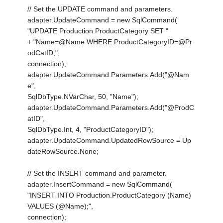
// Set the UPDATE command and parameters.
adapter.UpdateCommand = new SqlCommand(
"UPDATE Production.ProductCategory SET "
+ "Name=@Name WHERE ProductCategoryID=@Pr
odCatID;",
connection);
adapter.UpdateCommand.Parameters.Add("@Nam
e",
SqlDbType.NVarChar, 50, "Name");
adapter.UpdateCommand.Parameters.Add("@ProdC
atID",
SqlDbType.Int, 4, "ProductCategoryID");
adapter.UpdateCommand.UpdatedRowSource = Up
dateRowSource.None;
// Set the INSERT command and parameter.
adapter.InsertCommand = new SqlCommand(
"INSERT INTO Production.ProductCategory (Name)
VALUES (@Name);",
connection);