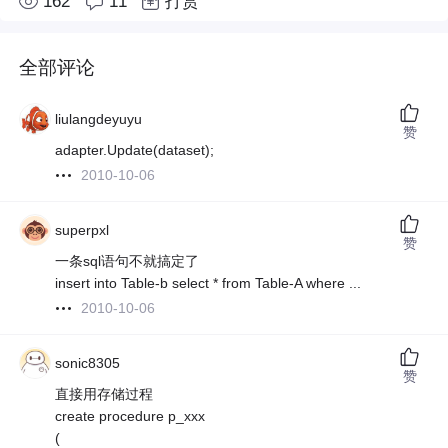
162
11
打赏
全部评论
liulangdeyuyu
赞
adapter.Update(dataset);
2010-10-06
superpxl
赞
一条sql语句不就搞定了
insert into Table-b select * from Table-A where ...
2010-10-06
sonic8305
赞
直接用存储过程
create procedure p_xxx
(