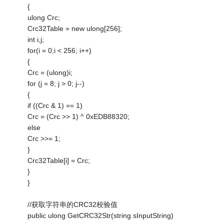
{
ulong Crc;
Crc32Table = new ulong[256];
int i,j;
for(i = 0;i < 256; i++)
{
Crc = (ulong)i;
for (j = 8; j > 0; j--)
{
if ((Crc & 1) == 1)
Crc = (Crc >> 1) ^ 0xEDB88320;
else
Crc >>= 1;
}
Crc32Table[i] = Crc;
}
}
//获取字符串的CRC32校验值
public ulong GetCRC32Str(string sInputString)