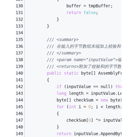
                buffer = tmpBuffer;
return
false
;
            }
        }
/// <summary>
/// 在输入的字节数组末端加上校验和字节,
/// </summary>
/// <param name="inputValue">输入的
/// <returns>附加了校验和的字节数组</ret
public
static
 byte[] AssemblyFrameBy
        {
if
 (inputValue == null) 
throw
ne
long
 length = inputValue.Length;
            byte[] checkSum = 
new
 byte[] { 
0
for
 (
int
 i = 
0
; i < length; i++)
            {
                checkSum[
0
] ^= inputValue[i]
            }
return
 inputValue.AppendByteArra