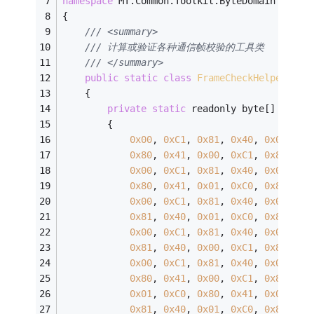
namespace
 MT.Common.Toolkit.ByteDomain
{
/// <summary>
/// 计算或验证各种通信帧校验的工具类
/// </summary>
public
static
class
FrameCheckHelper
    {
private
static
 readonly byte[] AuchC
        {
0x00
, 
0xC1
, 
0x81
, 
0x40
, 
0x01
, 
0x
0x80
, 
0x41
, 
0x00
, 
0xC1
, 
0x81
, 
0x
0x00
, 
0xC1
, 
0x81
, 
0x40
, 
0x00
, 
0x
0x80
, 
0x41
, 
0x01
, 
0xC0
, 
0x80
, 
0x
0x00
, 
0xC1
, 
0x81
, 
0x40
, 
0x01
, 
0x
0x81
, 
0x40
, 
0x01
, 
0xC0
, 
0x80
, 
0x
0x00
, 
0xC1
, 
0x81
, 
0x40
, 
0x01
, 
0x
0x81
, 
0x40
, 
0x00
, 
0xC1
, 
0x81
, 
0x
0x00
, 
0xC1
, 
0x81
, 
0x40
, 
0x01
, 
0x
0x80
, 
0x41
, 
0x00
, 
0xC1
, 
0x81
, 
0x
0x01
, 
0xC0
, 
0x80
, 
0x41
, 
0x01
, 
0x
0x81
, 
0x40
, 
0x01
, 
0xC0
, 
0x80
, 
0x