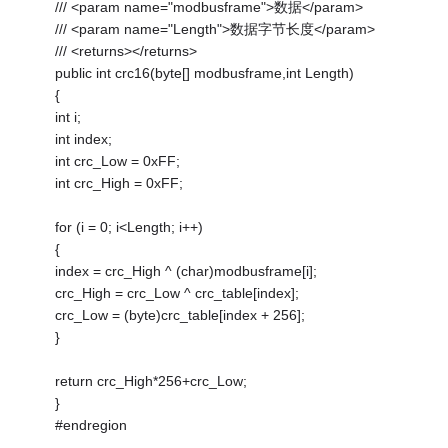
/// <param name="modbusframe">数据</param>
/// <param name="Length">数据字节长度</param>
/// <returns></returns>
public int crc16(byte[] modbusframe,int Length)
{
int i;
int index;
int crc_Low = 0xFF;
int crc_High = 0xFF;
for (i = 0; i<Length; i++)
{
index = crc_High ^ (char)modbusframe[i];
crc_High = crc_Low ^ crc_table[index];
crc_Low = (byte)crc_table[index + 256];
}
return crc_High*256+crc_Low;
}
#endregion