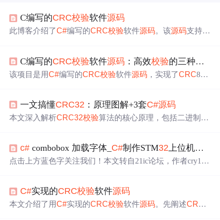
C编写的
CRC
校验
软件
源码
此博客介绍了
C#
编写的
CRC
校验
软件
源码
。该
源码
支持
C
RC
8、
CRC
16、
CRC
32
三种
校验
算法，采用查表法提高
计算速度，还提供代码方便用户自定义修改扩展。使用时
C编写的
CRC
校验
软件
源码
：高效
校验
的三种
CRC
将代码
文件
添加到
C#
项目，调用相应方法即可，需确保开
发环境支持
C#
，且
源码
仅供学习研究。
该项目是用
C#
编写的
CRC
校验
软件
源码
，实现了
CRC
8、
CRC
16、
CRC
32
三种常用算法。采用查表法，显著提高
计算速度。可用于数据通信、
文件
完整性
校验
、存储设备
一文搞懂
CRC
32
：原理图解+3套
C#
源码
校验
和实时监控等场景，具有高效、易用、安全、兼容等
特点，遵循开源精神。
本文深入解析
CRC
32
校验
算法的核心原理，包括二进制多
项式映射、模2除法、IEEE 802.3标准参数（生成多项式、
初始值、位反转、异或值），对比逐位法与查表法实现机
c#
combobox 加载字体_
C#
制作STM
32
上位机升级工具（完整教程）
制，并提供三套符合标准的
C#
源码
（逐位版、查表版、测
试示例）。重点阐述其在以太网、ZIP/PNG
文件
、工业通
点击上方蓝色字关注我们！本文转自21ic论坛，作者cry110
信等场景的数据完整性
校验
应用，分析检错能力（如
32
位
9思路很简单，
C#
制作一个上位机工具，将读取的bin
文件
内突发错误100%检出）及性能优势（查表法提速8–10
通过串口下发至单片机，一帧数据包含：7字节的Modbus
倍），明确其作为轻量级差错检测算法的定位与适用边
C#
实现的
CRC
校验
软件
源码
协议帧头+200字节数据更新包(最后一帧少于等于200字节)
界。
+2字节的
CRC
校验
码。单片机在boot中解析协议，协议解
本文介绍了用
C#
实现的
CRC
校验
软件
源码
。先阐述
CRC
析无误后，将数据更新包写入Flash中，然后返回特定的数
校验
概念、应用、优缺点，接着说明
C#
实现
CRC
算法的环