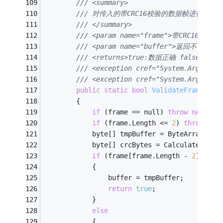
/// <summary>
/// 对传入的带CRC16校验的数据帧进行校验
/// </summary>
/// <param name="frame">带CRC16校验
/// <param name="buffer">返回不带CR
/// <returns>true:数据正确 false:数据错
/// <exception cref="System.Argum
/// <exception cref="System.Argu
public
static
bool
ValidateFrameByCr
        {
if
 (frame == null) 
throw
new
 Arg
if
 (frame.Length <= 
2
) 
throw
new
            byte[] tmpBuffer = ByteArrayHelp
            byte[] crcBytes = CalculateCrc16
if
 (frame[frame.Length - 
2
] == c
            {
                buffer = tmpBuffer;
return
true
;
            }
else
            {