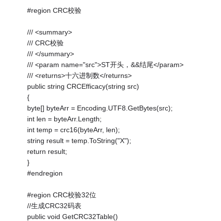
#region CRC校验
/// <summary>
/// CRC校验
/// </summary>
/// <param name="src">ST开头，&&结尾</param>
/// <returns>十六进制数</returns>
public string CRCEfficacy(string src)
{
byte[] byteArr = Encoding.UTF8.GetBytes(src);
int len = byteArr.Length;
int temp = crc16(byteArr, len);
string result = temp.ToString("X");
return result;
}
#endregion
#region CRC校验32位
//生成CRC32码表
public void GetCRC32Table()