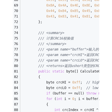
0x8A
, 
0x4A
, 
0x4E
, 
0x8E
, 
0x8F
, 
0x
0x44
, 
0x84
, 
0x85
, 
0x45
, 
0x87
, 
0x
0x43
, 
0x83
, 
0x41
, 
0x81
, 
0x80
, 
0x
        };
/// <summary>
/// 计算CRC16校验值
/// </summary>
/// <param name="buffer">输入的字节数组
/// <param name="crcHI">返回CRC16高位<
/// <param name="crcLO">返回CRC16低位<
/// <returns>返回ushort类型的CRC16校验值
public
static
 byte[] CalculateCrc16(
        {
            byte crcHI = 
0xff
;  
// high crc 
            byte crcLO = 
0xff
;  
// low crc b
if
 (buffer == null) 
throw
new
 Ar
for
 (
int
 i = 
0
; i < buffer.Lengt
            {
int
 crcIndex = crcHI ^ buffe