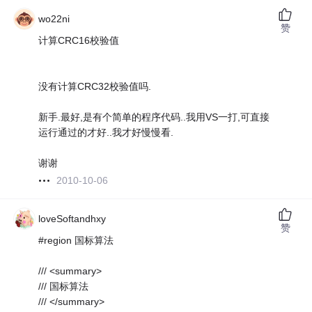
wo22ni
赞
计算CRC16校验值
没有计算CRC32校验值吗.
新手.最好,是有个简单的程序代码..我用VS一打,可直接
运行通过的才好..我才好慢慢看.
谢谢
2010-10-06
loveSoftandhxy
赞
#region 国标算法
/// <summary>
/// 国标算法
/// </summary>