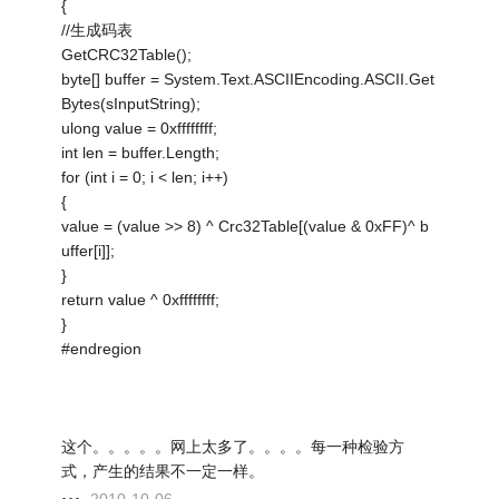
{
//生成码表
GetCRC32Table();
byte[] buffer = System.Text.ASCIIEncoding.ASCII.Get
Bytes(sInputString);
ulong value = 0xffffffff;
int len = buffer.Length;
for (int i = 0; i < len; i++)
{
value = (value >> 8) ^ Crc32Table[(value & 0xFF)^ b
uffer[i]];
}
return value ^ 0xffffffff;
}
#endregion
这个。。。。。网上太多了。。。。每一种检验方
式，产生的结果不一定一样。