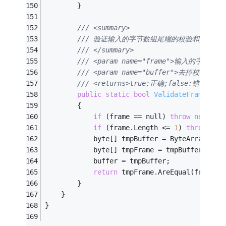
        }
/// <summary>
/// 验证输入的字节数组尾端的校验和是否正
/// </summary>
/// <param name="frame">输入的字符数组<
/// <param name="buffer">去掉校验和的
/// <returns>true:正确;false:错误</ret
public
static
bool
ValidateFrameByCh
        {
if
 (frame == null) 
throw
new
 Arg
if
 (frame.Length <= 
1
) 
throw
new
            byte[] tmpBuffer = ByteArrayHelp
            byte[] tmpFrame = tmpBuffer.Asse
            buffer = tmpBuffer;
return
 tmpFrame.AreEqual(frame);
        }
    }
}