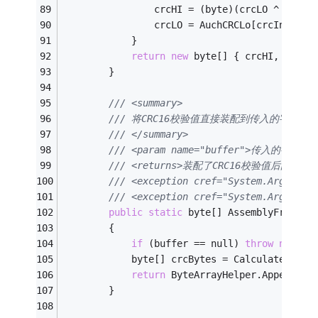
                crcHI = (byte)(crcLO ^ AuchC
                crcLO = AuchCRCLo[crcIndex];
            }
return
new
 byte[] { crcHI, crcLO
        }
/// <summary>
/// 将CRC16校验值直接装配到传入的字节数
/// </summary>
/// <param name="buffer">传入的字节数组
/// <returns>装配了CRC16校验值后的字节数组
/// <exception cref="System.Argum
/// <exception cref="System.Argu
public
static
 byte[] AssemblyFrameBy
        {
if
 (buffer == null) 
throw
new
 Ar
            byte[] crcBytes = CalculateCrc16
return
 ByteArrayHelper.AppendByt
        }