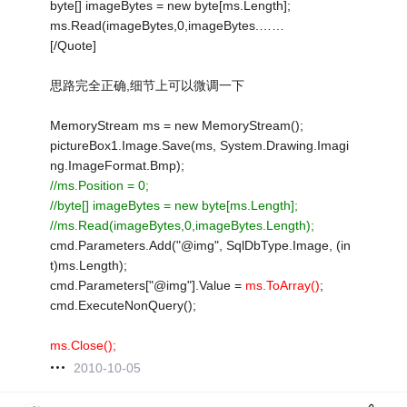
byte[] imageBytes = new byte[ms.Length];
ms.Read(imageBytes,0,imageBytes.……
[/Quote]
思路完全正确,细节上可以微调一下
MemoryStream ms = new MemoryStream();
pictureBox1.Image.Save(ms, System.Drawing.Imagi
ng.ImageFormat.Bmp);
//ms.Position = 0;
//byte[] imageBytes = new byte[ms.Length];
//ms.Read(imageBytes,0,imageBytes.Length);
cmd.Parameters.Add("@img", SqlDbType.Image, (in
t)ms.Length);
cmd.Parameters["@img"].Value =
ms.ToArray()
;
cmd.ExecuteNonQuery();
ms.Close();
2010-10-05