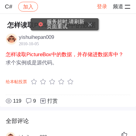
C#
登录
频道
加入
帖子详情
社区
C#
服务超时,请刷新
怎样读取PictureBox中的数据
页面重试
yishuihepan009
2010-10-05
怎样读取PictureBox中的数据，并存储进数据库中？
求个实例或是源代码。
给本帖投票
119
9
打赏
全部评论