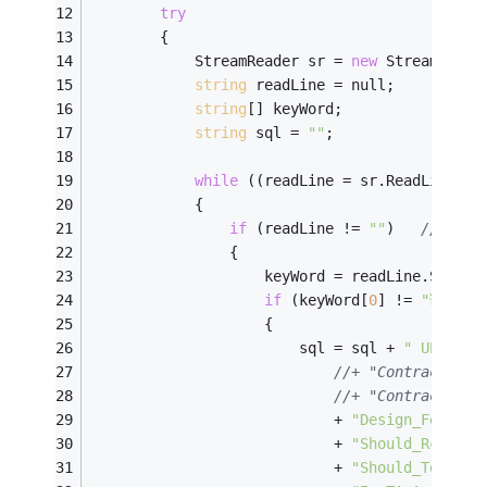
try
        {
            StreamReader sr = 
new
 StreamReade
string
 readLine = null;
string
[] keyWord;
string
 sql = 
""
;
while
 ((readLine = sr.ReadLine())
            {
if
 (readLine != 
""
)   
//跳过
                {
                    keyWord = readLine.Split(
if
 (keyWord[
0
] != 
"调拨单号
                    {
                        sql = sql + 
" UPDATE 
//+ "Contract_No
//+ "Contract_Da
                            + 
"Design_Fee="
 +
                            + 
"Should_Rcv_Dat
                            + 
"Should_To_TA_D