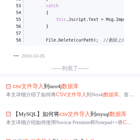
catch
        {
this
.Jscript.Text = Msg.ImportFai
        }
        File.Delete(curPath);  
//删除上传临时文
2010-10-05
——到底了——
csv
文件
导入
到neo4j
数据库
本文详细介绍了如何将
CSV
文件
导入
到Neo4j
数据库
。首先
停止Neo4j服务，然后将
CSV
文件
（movies、actors、roles）
转换为utf-8编码并
导入
到名为userMovie的
数据库
。通过命
【MySQL】如何将
csv
文件
导入
到mysql
数据库
令行以
csv
模式执行
导入
操作。接着，通过修改配置
文件
或
建立软连接来让Neo4j连接到新
数据库
。最后，重启服务并
本文详细介绍如何使用Navicat Premium和Notepad++将
CSV
验证数据已成功
导入
。
文件
转换并
导入
到MySQL
数据库
中
，包括解决编码问题的
方法。