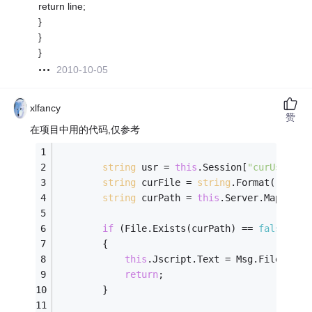
return line;
}
}
}
2010-10-05
xlfancy
赞
在项目中用的代码,仅参考
string
 usr = 
this
.Session[
"curUser"
] 
string
 curFile = 
string
.Format(
"{0}_s
string
 curPath = 
this
.Server.MapPath(
if
 (File.Exists(curPath) == 
false
)
        {
this
.Jscript.Text = Msg.FileNotFo
return
;
        }