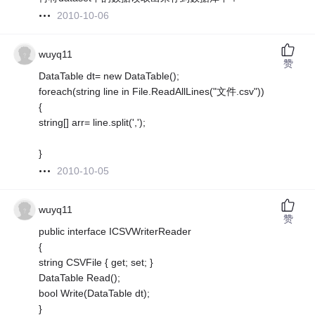
2010-10-06
wuyq11
赞
DataTable dt= new DataTable();
foreach(string line in File.ReadAllLines("文件.csv"))
{
string[] arr= line.split(',');
}
2010-10-05
wuyq11
赞
public interface ICSVWriterReader
{
string CSVFile { get; set; }
DataTable Read();
bool Write(DataTable dt);
}