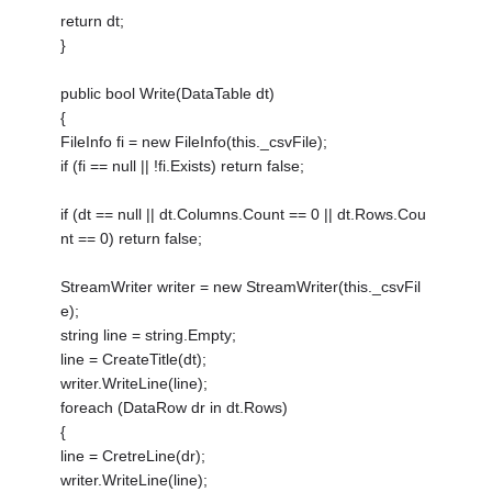
return dt;
}
public bool Write(DataTable dt)
{
FileInfo fi = new FileInfo(this._csvFile);
if (fi == null || !fi.Exists) return false;
if (dt == null || dt.Columns.Count == 0 || dt.Rows.Cou
nt == 0) return false;
StreamWriter writer = new StreamWriter(this._csvFil
e);
string line = string.Empty;
line = CreateTitle(dt);
writer.WriteLine(line);
foreach (DataRow dr in dt.Rows)
{
line = CretreLine(dr);
writer.WriteLine(line);