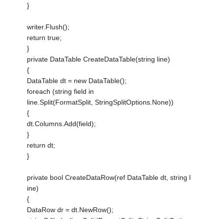
}
writer.Flush();
return true;
}
private DataTable CreateDataTable(string line)
{
DataTable dt = new DataTable();
foreach (string field in
line.Split(FormatSplit, StringSplitOptions.None))
{
dt.Columns.Add(field);
}
return dt;
}
private bool CreateDataRow(ref DataTable dt, string l
ine)
{
DataRow dr = dt.NewRow();