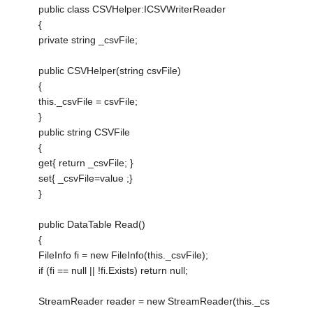
public class CSVHelper:ICSVWriterReader
{
private string _csvFile;
public CSVHelper(string csvFile)
{
this._csvFile = csvFile;
}
public string CSVFile
{
get{ return _csvFile; }
set{ _csvFile=value ;}
}
public DataTable Read()
{
FileInfo fi = new FileInfo(this._csvFile);
if (fi == null || !fi.Exists) return null;
StreamReader reader = new StreamReader(this._cs