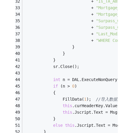
                            + 
"Is_TA_Amt='"
 +
                            + 
"Mortgage_Amoun
                            + 
"Mortgage_Date=
                            + 
"Surpass_Qualit
                            + 
"Surpass_Qualit
                            + 
"Last_Modified_
                            + 
"WHERE Contract
                    }
                }
            }
            sr.Close();
int
 n = DAL.ExecuteNonQuery(sql);
if
 (n > 
0
)
            {
                FillData(
1
);  
//导入数据后刷新
this
.curHeaderKey.Value = 
""
;
this
.Jscript.Text = Msg.Impor
            }
else
this
.Jscript.Text = Msg.Impo
        }