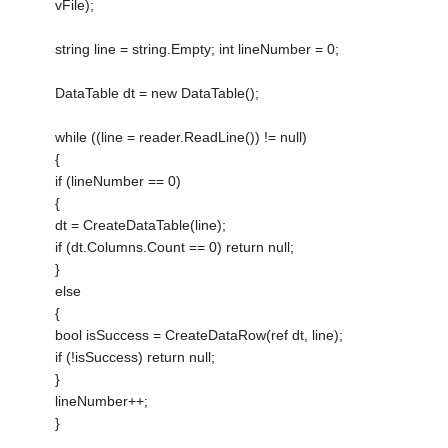
vFile);
string line = string.Empty; int lineNumber = 0;
DataTable dt = new DataTable();
while ((line = reader.ReadLine()) != null)
{
if (lineNumber == 0)
{
dt = CreateDataTable(line);
if (dt.Columns.Count == 0) return null;
}
else
{
bool isSuccess = CreateDataRow(ref dt, line);
if (!isSuccess) return null;
}
lineNumber++;
}