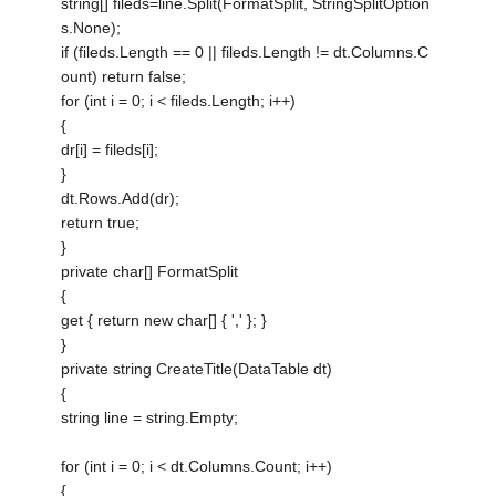
string[] fileds=line.Split(FormatSplit, StringSplitOption
s.None);
if (fileds.Length == 0 || fileds.Length != dt.Columns.C
ount) return false;
for (int i = 0; i < fileds.Length; i++)
{
dr[i] = fileds[i];
}
dt.Rows.Add(dr);
return true;
}
private char[] FormatSplit
{
get { return new char[] { ',' }; }
}
private string CreateTitle(DataTable dt)
{
string line = string.Empty;
for (int i = 0; i < dt.Columns.Count; i++)
{