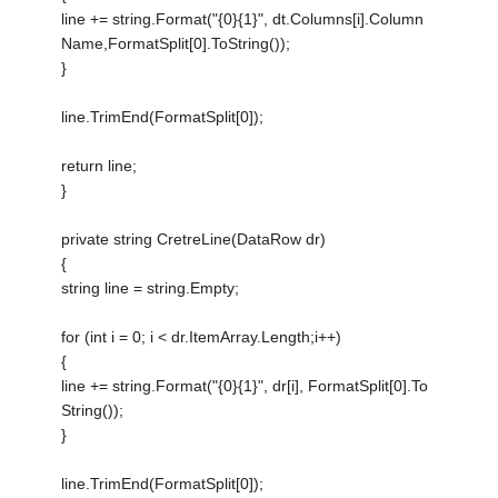
line += string.Format("{0}{1}", dt.Columns[i].Column
Name,FormatSplit[0].ToString());
}
line.TrimEnd(FormatSplit[0]);
return line;
}
private string CretreLine(DataRow dr)
{
string line = string.Empty;
for (int i = 0; i < dr.ItemArray.Length;i++)
{
line += string.Format("{0}{1}", dr[i], FormatSplit[0].To
String());
}
line.TrimEnd(FormatSplit[0]);