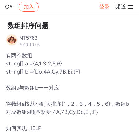
C#
登录
频道
加入
帖子详情
社区
C#
数组排序问题
NT5763
2010-10-05
有两个数组
string[] a ={4,1,3,2,5,6}
string[] b ={Do,4A,Cy,7B,Ei,tF}
数组a与数组b一一对应
将数组a按从小到大排序{1，2，3，4，5，6}，数组b
对应数组a顺序改变{4A,7B,Cy,Do,Ei,tF}
如何实现 HELP