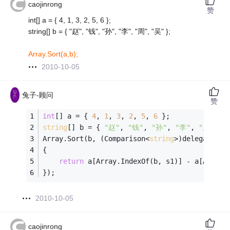
caojinrong
赞
int[] a = { 4, 1, 3, 2, 5, 6 };
string[] b = { "赵", "钱", "孙", "李", "周", "吴" };
Array.Sort(a,b);
2010-10-05
兔子-顾问
赞
int
[] a = { 
4
, 
1
, 
3
, 
2
, 
5
, 
6
 };
string
[] b = { 
"赵"
, 
"钱"
, 
"孙"
, 
"李"
, 
"周"
, 
"
Array.Sort(b, (Comparison<
string
>)delegate(
st
{
return
 a[Array.IndexOf(b, s1)] - a[Array.
});
2010-10-05
caojinrong