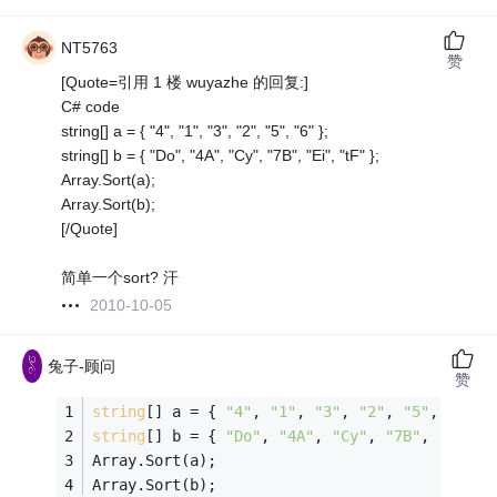
NT5763
赞
[Quote=引用 1 楼 wuyazhe 的回复:]
C# code
string[] a = { "4", "1", "3", "2", "5", "6" };
string[] b = { "Do", "4A", "Cy", "7B", "Ei", "tF" };
Array.Sort(a);
Array.Sort(b);
[/Quote]
简单一个sort? 汗
2010-10-05
兔子-顾问
赞
string
[] a = { 
"4"
, 
"1"
, 
"3"
, 
"2"
, 
"5"
, 
"6"
 }
string
[] b = { 
"Do"
, 
"4A"
, 
"Cy"
, 
"7B"
, 
"Ei"
, 
Array.Sort(a);
Array.Sort(b);