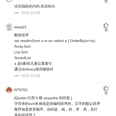
赞
试完我给的代码,然后给分
2010-10-05
wuyq11
赞
数组排序
var result=(from a in arr select a ).OrderBy(a=>a);
Array.Sort
List.Sort
SortedList
a 是b数组元素位置索引
通过dictinary保存键值对
2010-10-05
NT5763
赞
[Quote=引用 6 楼 wuyazhe 的回复:]
字符串的sort本身就是按编码排序的，汉字的默认排序
顺序就是拼音顺序。你的赵，钱，孙，李，周，吴打
算如何排序？