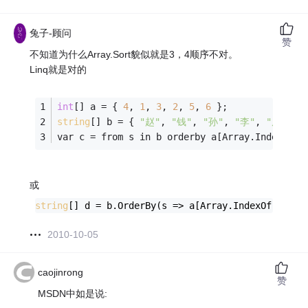
兔子-顾问
赞
不知道为什么Array.Sort貌似就是3，4顺序不对。
Linq就是对的
int
[] a = { 
4
, 
1
, 
3
, 
2
, 
5
, 
6
 };
string
[] b = { 
"赵"
, 
"钱"
, 
"孙"
, 
"李"
, 
"周"
, 
"
var c = from s in b orderby a[Array.IndexOf(b
或
string
[] d = b.OrderBy(s => a[Array.IndexOf(b, s)
2010-10-05
caojinrong
赞
MSDN中如是说: