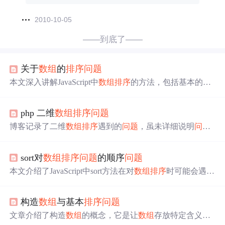
2010-10-05
——到底了——
关于
数组
的
排序
问题
本文深入讲解JavaScript中
数组
排序
的方法，包括基本的冒
泡
排序
、使用sort()函数的默认及自定义
排序
，以及针对对
象
数组
的属性
排序
技巧。通过实例演示如何解决数字字符
php 二维
数组
排序
问题
串
排序
异常
问题
，确保
排序
结果符合预期。
博客记录了二维
数组
排序
遇到的
问题
，虽未详细说明
问题
内容，但保留相关记录，对后续处理二维
数组
排序
问题
有
一定参考价值。
sort对
数组
排序
问题
的顺序
问题
本文介绍了JavaScript中sort方法在对
数组
排序
时可能会遇到
的
问题
。sort方法默认按照字符编码顺序
排序
，若需自定义
排序
规则，需提供一个比较函数。文章通过示例解析了如
构造
数组
与基本
排序
问题
何编写比较函数以实现预期的数值
排序
，并强调sort方法会
直接修改原
数组
。
文章介绍了构造
数组
的概念，它是让
数组
存放特定含义内