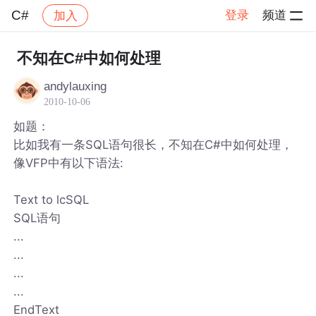
C#
登录
频道
加入
帖子详情
社区
C#
不知在C#中如何处理
andylauxing
2010-10-06
如题：
比如我有一条SQL语句很长，不知在C#中如何处理，
像VFP中有以下语法:
Text to lcSQL
SQL语句
...
...
...
...
EndText