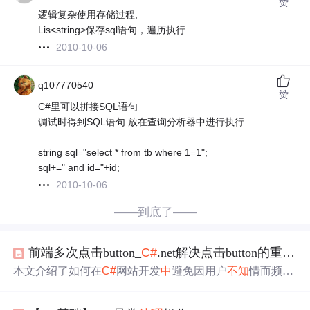
赞
逻辑复杂使用存储过程,
Lis<string>保存sql语句，遍历执行
2010-10-06
q107770540
赞
C#里可以拼接SQL语句
调试时得到SQL语句 放在查询分析器中进行执行
string sql="select * from tb where 1=1";
sql+=" and id="+id;
2010-10-06
——到底了——
前端多次点击button_
C#
.net解决点击button的重复执行后台代码问题
本文介绍了如何在
C#
网站开发
中
避免因用户
不知
情而频繁
点击按钮导致后台数据
处理
重复的问题。两种方法包括在
前台代码
中
设置按钮禁用和在后台事件
中
临时禁用按钮。