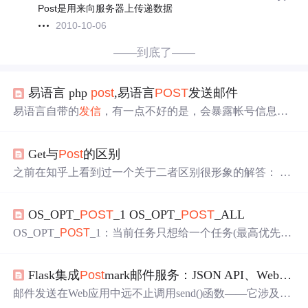
Post是用来向服务器上传递数据
2010-10-06
——到底了——
易语言 php
post
,易语言
POST
发送邮件
易语言自带的
发信
，有一点不好的是，会暴露帐号信息，
因为他是明文显示的。上文说到，”使用phpmail发送邮件
“，本文将对接到易语言(前提是你已经把上文的源码部署
Get与
Post
的区别
好，并测试可以正常发送后在来本文)，从而实现易语言
po
st
发送邮件的功能。.版本 2.支持库 spec.程序集 窗口程序集
之前在知乎上看到过一个关于二者区别很形象的解答：
P
_启动窗口.子程序 __启动窗口_创建完毕.子程序 sendmail,
OST
和GET，就是快递的两种，GET是骑着小摩托车的快
文本型, , 本命令由【精易网页调试助手】生成...
递员，
POST
是开着面包车的快递员。大家都是送快递
OS_OPT_
POST
_1 OS_OPT_
POST
_ALL
的，只不过，GET的快递的东西，呈现在外面，一不小心
就被偷了，而
POST
东西放在箱子里面，没那么容易丢。
OS_OPT_
POST
_1：当前任务只想给一个任务(最高优先级
你说，我在小摩托车装个箱子，或者把快递放在面包车车
的)
发信
号；OS_OPT_
POST
_ALL：给所有等待该信号量
顶上，那都是可以的呀，对吧。其实呢，
POST
和GET，
任务
发信
号；
本质上是一样的，都是协议，只不过，...
Flask集成
Post
mark邮件服务：JSON API、Webhook与
邮件发送在Web应用中远不止调用send()函数——它涉及RF
C 5322协议规范、SPF/DKIM/DMARC身份验证、事件驱动