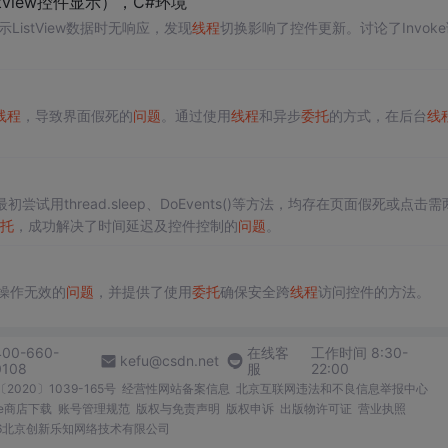
stview控件显示），C#环境
示ListView数据时无响应，发现
线程
切换影响了控件更新。讨论了Invok
线程
，导致界面假死的
问题
。通过使用
线程
和异步
委托
的方式，在后台
线
初尝试用thread.sleep、DoEvents()等方法，均存在页面假死或点击需
托
，成功解决了时间延迟及控件控制的
问题
。
操作无效的
问题
，并提供了使用
委托
确保安全跨
线程
访问控件的方法。
400-660-
在线客
工作时间 8:30-
kefu@csdn.net
0108
服
22:00
2020〕1039-165号
经营性网站备案信息
北京互联网违法和不良信息举报中心
me商店下载
账号管理规范
版权与免责声明
版权申诉
出版物许可证
营业执照
026北京创新乐知网络技术有限公司