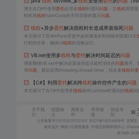
java
线程
listview_多
线程
里使用
委托
的
问题
（li
博主在C#中使用
委托
处理多
线程
时遇到
问题
：主
线程
调用显
时机和
线程
hashCode的不同导致的显示
问题
。
线程
+异步
委托
解决因耗时长造成界面假死
问题
本文探讨了在WinForm开发中如何避免长时间操作阻塞UI主
行耗时任务，确保UI
线程
的流畅运行。
VB.net使用多
线程
与
委托
解决时间延迟的
问题
博客围绕VB.net中解决设置保存提示延时消失的
问题
展开。最
等
问题
。最后采用threading.thread.timer，结合多
线程
和
委
【C#】利用
委托
解决跨
线程
操作控件产生的
问题
本文探讨了在C#中处理多
线程
操作ListView时遇到的
线程
间
关于我
招贤纳
商务合
寻求报
协议专
们
士
作
道
区
公安备案号11010502030143
京ICP备19004658号
京网文〔
家长监护
网络110报警服务
中国互联网举报中心
Chro
©1999-2