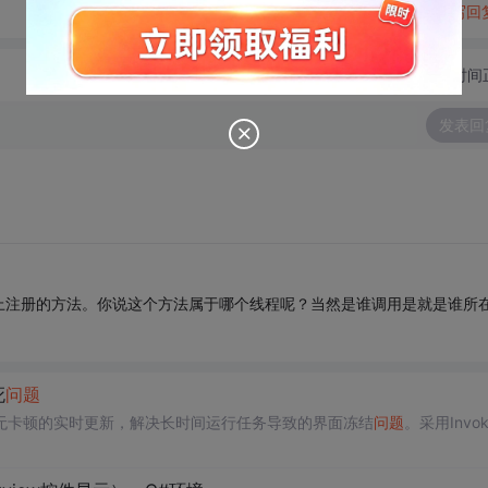
转发到动态
举报
写回
切换为时间
发表回
上注册的方法。你说这个方法属于哪个线程呢？当然是谁调用是就是谁所
死
问题
无卡顿的实时更新，解决长时间运行任务导致的界面冻结
问题
。采用Invo