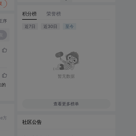
复
积分榜
荣誉榜
正序
近7日
近30日
至今
复
暂无数据
在的
查看更多榜单
ke方
社区公告