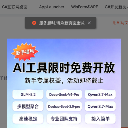
AppLauncher
WinForm&WPF
C#开发新技
C#互联网桌面应用
用AI写
服务超时,请刷新页面重试
子线程执行的？