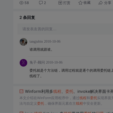
58
2
打赏
分享
收藏
2 条
回复
请发表友善的回复…
tangjubin
2010-10-06
谁调用就跟谁。
兔子-顾问
2010-10-06
委托就是个方法链，调用过程就是逐个的调用委托链
线程了。
Winform利用多
线程
、
委托
、invoke解决界面卡
本文介绍在WinForm应用程序中，通过
线程
和
委托
实现界面
法与自定义
委托
，确保界面元素在主
线程
中安全更新。