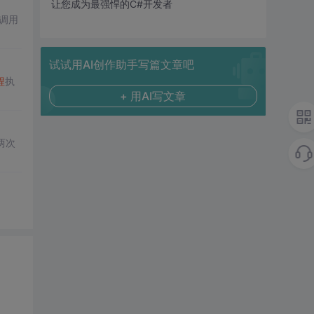
让您成为最强悍的C#开发者
e调用
试试用AI创作助手写篇文章吧
程
执
+ 用AI写文章
两次