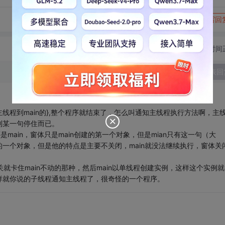
转发到动态
举报
写回
切换为时间
发表回
n啊，主线程到main的},整个程序就结束了，怎么叫通知主线程执行方法啊，主
执行到某一句停住而已。
是main，窗体只是main创建的第一个对象，但是mian只有这一句（大
一个对象，但是他的特点是主要不关闭，main就没法继续执行，窗体关
关就卡住main不动的那种，然后main以单线程创建实例，这样这个实例就
样就你说的子线程通知主线程了，很奇怪的一个程序。