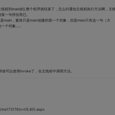
n啊，主线程到main的},整个程序就结束了，怎么叫通知主线程执行方法啊，主
执行到某一句停住而已。
是main，窗体只是main创建的第一个对象，但是mian只有这一句（大
的一个对象……
样就可以使用invoke了，在主线程中调用方法。
y/ms173176(v=VS.80).aspx