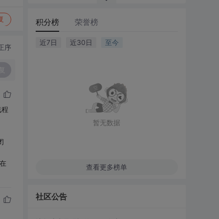
复
积分榜
荣誉榜
近7日
近30日
至今
正序
复
线程
暂无数据
闭
在
查看更多榜单
社区公告