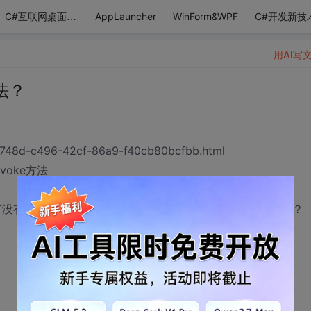
AppLauncher
WinForm&WPF
C#开发新技
C#互联网桌面应用
用AI写
法？
6748d-c496-42cf-86a9-f40cb80bcfbb.html
oke方法
没有类似与Invoke的方法，在子线程中通知主线程做出响应？