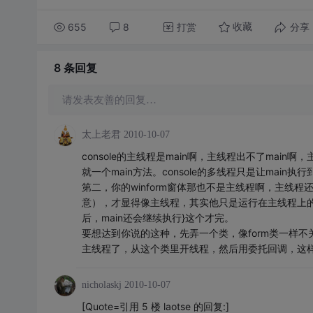
655
8
打赏
分享
收藏
8 条
回复
请发表友善的回复…
太上老君
2010-10-07
console的主线程是main啊，主线程出不了mai
就一个main方法。console的多线程只是让main
第二，你的winform窗体那也不是主线程啊，主线程还
意），才显得像主线程，其实他只是运行在主线程上的
后，main还会继续执行}这个才完。
要想达到你说的这种，先弄一个类，像form类一样不
主线程了，从这个类里开线程，然后用委托回调，这
nicholaskj
2010-10-07
[Quote=引用 5 楼 laotse 的回复:]