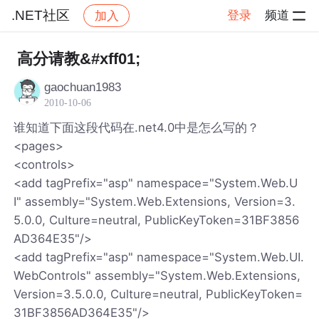
.NET社区
登录
频道
加入
帖子详情
社区
.NET社区
高分请教&#xff01;
gaochuan1983
2010-10-06
谁知道下面这段代码在.net4.0中是怎么写的？
<pages>
<controls>
<add tagPrefix="asp" namespace="System.Web.U
I" assembly="System.Web.Extensions, Version=3.
5.0.0, Culture=neutral, PublicKeyToken=31BF3856
AD364E35"/>
<add tagPrefix="asp" namespace="System.Web.UI.
WebControls" assembly="System.Web.Extensions,
Version=3.5.0.0, Culture=neutral, PublicKeyToken=
31BF3856AD364E35"/>