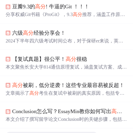
豆瓣9.3的
高分
! 牛逼的Git ！！！
分享权威Git书籍《ProGit》，9.3
高分
推荐，涵盖工作原
理、版本策略与实战技巧，适合开发者进阶阅读。获取PD
F戳这里！
六级
高分
经验分享会！
2024下半年四六级考试时间公布，对于保研er来说，英语
四六级很重要。许多院校招生时优先选英语成绩突出者，
六级
高分
在保研有优势。六级不仅是入营‘入场券’，还影
【复试真题】很公平！
高分
很稳
响保研资格、面试考核难度和上岸后英语课免修。最后提
到六级急救训练营助提分。
本文聚焦长安大学814通信原理复试，涵盖复试方案、成绩
构成（专业笔试100分、综合能力80分、外语40分）、录取
规则及近年各专业（信息与通信工程、交通运输工程、电
高分
被刷，低分逆袭！这些专业最容易被反超！
子信息等）初试分数分布与淘汰规律。强调初试占比高（5
00/720），
高分
录取稳定性强，并提供回忆版复试真题资
文章揭示了
高分
考生在复试中被刷的真实原因，包括专业
源获取方式。
能力不足、复试准备不充分、黑幕等因素，强调了复试的
重要性，并给出了应对策略。,
Conclusion怎么写？EssayMin教你如何写出
高分
论文
本文介绍了撰写留学论文Conclusion时的关键步骤，包括回
答研究问题、总结反思、提出建议和强调贡献。强调了
高
分
Conclusion应包含研究目标达成、方法限制、后续研究建