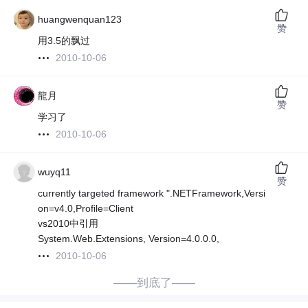
huangwenquan123
赞
用3.5的飘过
2010-10-06
龍月
赞
学习了
2010-10-06
wuyq11
赞
currently targeted framework ".NETFramework,Versi
on=v4.0,Profile=Client
vs2010中引用
System.Web.Extensions, Version=4.0.0.0,
2010-10-06
——到底了——