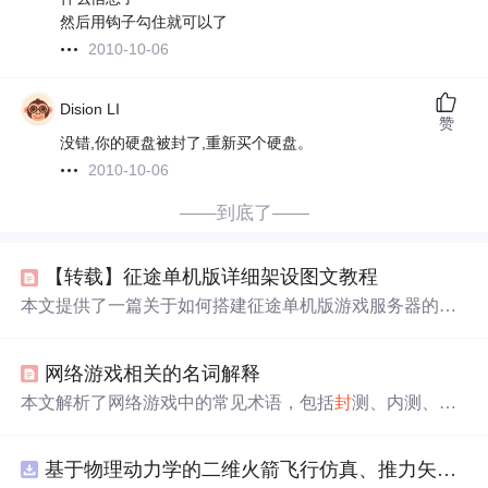
然后用钩子勾住就可以了
2010-10-06
Dision LI
赞
没错,你的硬盘被封了,重新买个硬盘。
2010-10-06
——到底了——
【转载】征途单机版详细架设图文教程
本文提供了一篇关于如何搭建征途单机版游戏服务器的详
细教程，包括Mysql数据库的安装配置、服务器的启动步骤
及超级
GM
权限的获取方式。
网络游戏相关的名词解释
本文解析了网络游戏中的常见术语，包括
封
测、内测、公
测等游戏测试阶段，以及外挂、插件、私服等概念，并介
绍了PK、红名、副本等游戏玩法相关术语。
基于物理动力学的二维火箭飞行仿真、推力矢量建模和闭环俯仰角控制，采用MATLABSimulink技术。.zip