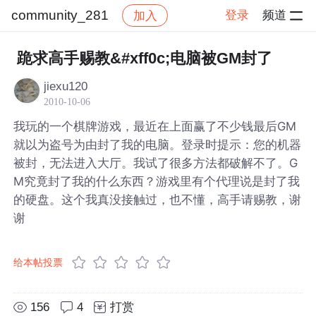
community_281
登录
频道
加入
帖子详情
社区
community_281
跪求高手赐教&#xff0c;电脑被GM封了
jiexu120
2010-10-06
我玩的一个棋牌游戏，最近在上面赢了不少钱最后GM
就以为盗号为由封了我的电脑。登录时提示：您的机器
被封，无法进入大厅。我试了很多方法都破解不了。G
M究竟封了我的什么东西？游戏里有个代理说是封了我
的硬盘。这个我真没接触过，也不懂，高手请赐教，谢
谢
给本帖投票
156
4
打赏