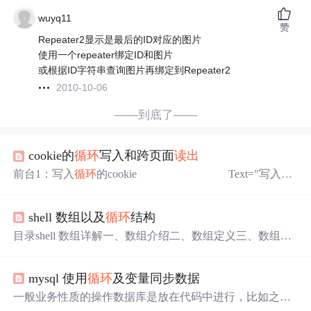
wuyq11
赞
Repeater2显示是最后的ID对应的图片
使用一个repeater绑定ID和图片
或根据ID字符串查询图片再绑定到Repeater2
2010-10-06
——到底了——
cookie的
循环
写入和跨页面
读出
前台1：写入
循环
的cookie Text="写入
循
环
的cookie" /> 后台1：
循环
的cookie protected vo
id
Button1_Click(object sender, EventArgs e) {
shell 数组以及
循环
结构
目录shell 数组详解一、数组介绍二、数组定义三、数组赋
值方式四、数组取值五、关联数组5.1 定义管理数组5.2关
联数组赋值管理数组取值六、课堂练习2.1 写一个监控CPU
mysql 使用
循环
及变量同步数据
平均负载值的脚本shell流程控制-if判断语句一、if介绍二、
单if语法三、if…else语句四、if…elif…else五、练习案例
一般业务性质的操作数据库是放在代码中进行，比如之前
六、if嵌套if6.1、使用if嵌套if的方式判断两个整数的关系6.