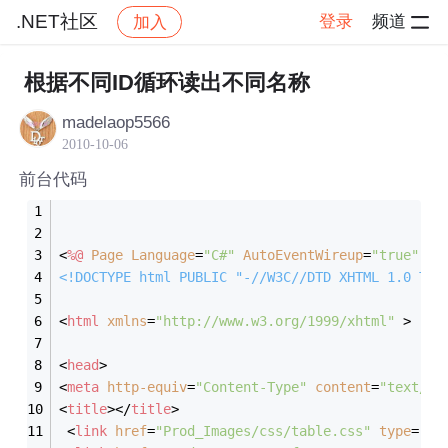
.NET社区
登录
频道
加入
帖子详情
社区
.NET社区
根据不同ID循环读出不同名称
madelaop5566
2010-10-06
前台代码
<
%@
Page
Language
=
"C#"
AutoEventWireup
=
"true"
Co
<!DOCTYPE 
html
PUBLIC
"-//W3C//DTD XHTML 1.0 Tra
<
html
xmlns
=
"http://www.w3.org/1999/xhtml"
 >
<
head
>
<
meta
http-equiv
=
"Content-Type"
content
=
"text/ht
<
title
>
</
title
>
<
link
href
=
"Prod_Images/css/table.css"
type
=
"te