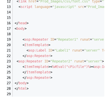
<
link
href
=
"Prod_Images/css/font.css"
type
=
"tex
<
script
language
=
"javascript"
src
=
"Prod_Images
</
head
>
<
body
>
<
asp:Repeater
ID
=
"Repeater1"
runat
=
"server"
>
<
ItemTemplate
>
<
asp:Label
ID
=
"Label1"
runat
=
"server"
Text
</
asp:Repeater
>
<
asp:Repeater
ID
=
"Repeater2"
runat
=
"server"
>
<
ItemTemplate
>
<
%#Eval("cPicfile")%
>
<
asp:Imag
</
ItemTemplate
>
</
asp:Repeater
>
</
body
>
</
html
>