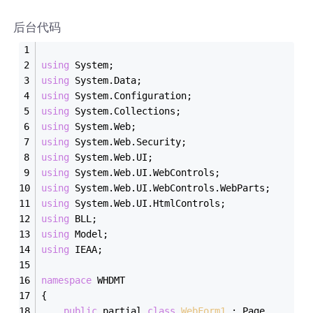
后台代码
using
 System;
using
 System.Data;
using
 System.Configuration;
using
 System.Collections;
using
 System.Web;
using
 System.Web.Security;
using
 System.Web.UI;
using
 System.Web.UI.WebControls;
using
 System.Web.UI.WebControls.WebParts;
using
 System.Web.UI.HtmlControls;
using
 BLL;
using
 Model;
using
 IEAA;
namespace
 WHDMT
{
public
 partial 
class
WebForm1
 :
 Page