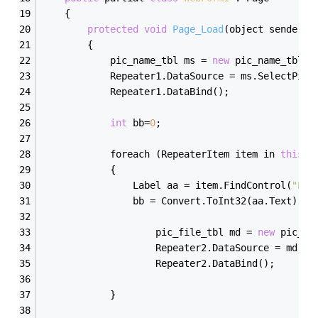
    {   
protected
void
Page_Load
(object sender, 
        {
            pic_name_tbl ms = 
new
 pic_name_tbl()
            Repeater1.DataSource = ms.SelectPicA
            Repeater1.DataBind();
int
 bb=
0
;
            foreach (RepeaterItem item in 
this
.R
            {
                Label aa = item.FindControl(
"Lab
                bb = Convert.ToInt32(aa.Text);
                    pic_file_tbl md = 
new
 pic_fi
                    Repeater2.DataSource = md.Se
                    Repeater2.DataBind();
            }