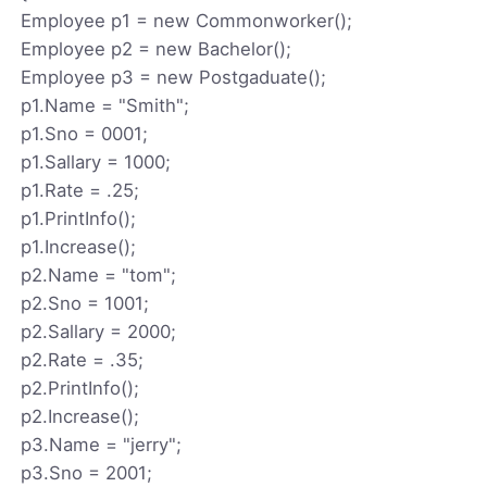
Employee p1 = new Commonworker();
Employee p2 = new Bachelor();
Employee p3 = new Postgaduate();
p1.Name = "Smith";
p1.Sno = 0001;
p1.Sallary = 1000;
p1.Rate = .25;
p1.PrintInfo();
p1.Increase();
p2.Name = "tom";
p2.Sno = 1001;
p2.Sallary = 2000;
p2.Rate = .35;
p2.PrintInfo();
p2.Increase();
p3.Name = "jerry";
p3.Sno = 2001;