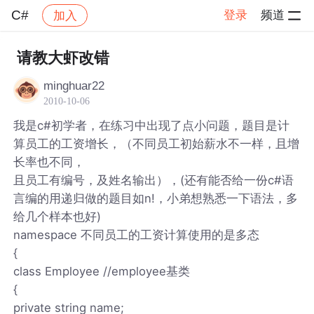
C#
登录
频道
加入
帖子详情
社区
C#
请教大虾改错
minghuar22
2010-10-06
我是c#初学者，在练习中出现了点小问题，题目是计
算员工的工资增长，（不同员工初始薪水不一样，且增
长率也不同，
且员工有编号，及姓名输出），(还有能否给一份c#语
言编的用递归做的题目如n!，小弟想熟悉一下语法，多
给几个样本也好)
namespace 不同员工的工资计算使用的是多态
{
class Employee //employee基类
{
private string name;