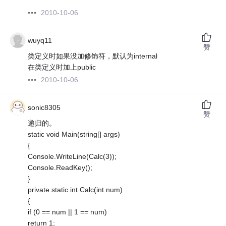
2010-10-06
wuyq11
赞
类定义时如果没加修饰符，默认为internal
在类定义时加上public
2010-10-06
sonic8305
赞
递归的。
static void Main(string[] args)
{
Console.WriteLine(Calc(3));
Console.ReadKey();
}
private static int Calc(int num)
{
if (0 == num || 1 == num)
return 1;