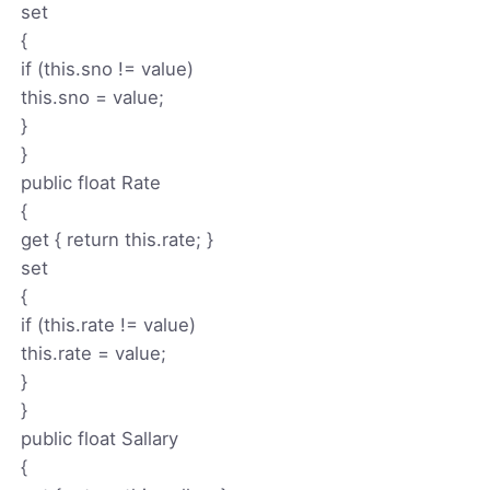
set
{
if (this.sno != value)
this.sno = value;
}
}
public float Rate
{
get { return this.rate; }
set
{
if (this.rate != value)
this.rate = value;
}
}
public float Sallary
{