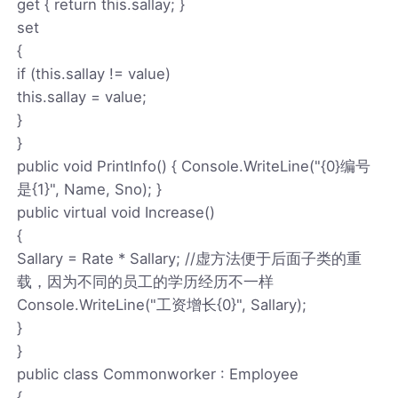
get { return this.sallay; }
set
{
if (this.sallay != value)
this.sallay = value;
}
}
public void PrintInfo() { Console.WriteLine("{0}编号
是{1}", Name, Sno); }
public virtual void Increase()
{
Sallary = Rate * Sallary; //虚方法便于后面子类的重
载，因为不同的员工的学历经历不一样
Console.WriteLine("工资增长{0}", Sallary);
}
}
public class Commonworker : Employee
{