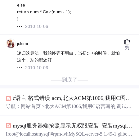
else
return num * Calc(num - 1);
}
2010-10-06
jckimi
赞
递归这算法，我始终弄不明白，当初c++的时候，就怕
这个，别的都还好
2010-10-06
——到底了——
c语言 格式错误 acm,北大ACM第1006,我用C语言写的,调试时都是成功的为什么提交时出现Wrong Answer;请各位C语言
导航：网站首页 >北大ACM第1006,我用C语言写的,调试时
都是成功的为什么提交时出现Wrong Answer;请各位C语言
大虾
们看看时间：2019-7-14北大ACM第1006,我用C语言写
mysql服务器端按照显示无权限安装_安装mysql服务器端报错
的,调试时都是成功的为什么提交时出现Wrong Answer;请各
位C语言
大虾
们看看Description人生来就有三个生理周期,分
[root@localhostmysql]#rpm-ivhMySQL-server-5.1.49-1.glibc2
别为体力、感情和智力周期,它们的周期长度为23天、28天