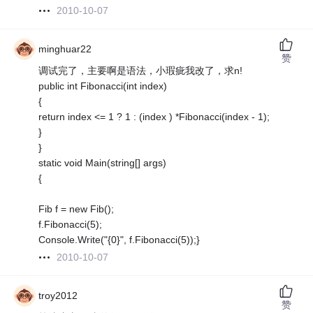
2010-10-07
minghuar22
赞
调试完了，主要啊是语法，小瑕疵我改了，求n!
public int Fibonacci(int index)
{
return index <= 1 ? 1 : (index ) *Fibonacci(index - 1);
}
}
static void Main(string[] args)
{
Fib f = new Fib();
f.Fibonacci(5);
Console.Write("{0}", f.Fibonacci(5));}
2010-10-07
troy2012
赞