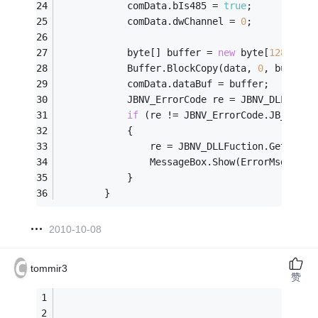
            comData.bIs485 = 
true
;
            comData.dwChannel = 
0
;
            byte[] buffer = 
new
 byte[
128
];
            Buffer.BlockCopy(data, 
0
, buffer,
            comData.dataBuf = buffer;
            JBNV_ErrorCode re = JBNV_DLLFucti
if
 (re != JBNV_ErrorCode.JB_SUCCE
            {
                re = JBNV_DLLFuction.GetError
                MessageBox.Show(ErrorMsg.ToSt
            }
        }
2010-10-08
tommir3
赞