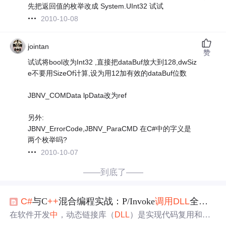
先把返回值的枚举改成 System.UInt32 试试
2010-10-08
jointan
赞
试试将bool改为Int32 ,直接把dataBuf放大到128,dwSiz
e不要用SizeOf计算,设为用12加有效的dataBuf位数
JBNV_COMData lpData改为ref
另外:
JBNV_ErrorCode,JBNV_ParaCMD 在C#中的字义是
两个枚举吗?
2010-10-07
——到底了——
C#
与C
++
混合编程实战：P/Invoke
调用
DLL
全解析
在软件开发
中
，动态链接库（
DLL
）是实现代码复用和模
块化的重要技术，其原理在于将可执行代码封装为独立的