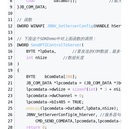
char
		DataBuf[];				
//最大128
}JB_COM_DATA;
// 函数
DWORD WINAPI 
JBNV_SetServerConfig
(HANDLE hServer
// 下面这个SDKDemo中对上面函数的调用：
DWORD 
SendPTZControlToServer
(
	BYTE *lpData,		
//要发送的COM数据，最多一次
int
 nSize		
//数据长度
)
{
	BYTE 	bComData[
280
];	
	JB_COM_DATA *lpcomdata = (JB_COM_DATA *)bCom
	lpcomdata->dwSize = 
sizeof
(
int
) * 
3
 + nSize;
	lpcomdata->dwChannel = 
0
;
	lpcomdata->bIs485 = TRUE;
memcpy
(lpcomdata->DataBuf,lpData,nSize);
	JBNV_SetServerConfig(m_hServer,	
//服务器句柄
		CMD_SEND_COMDATA,lpcomdata,lpcomdata->dw
return
0
;