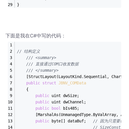
}
下面是我在C#中写的代码：
// 结构定义
/// <summary>
/// 直接通过COM口收发数据
/// </summary>
    [StructLayout(LayoutKind.Sequential, CharSet
public
struct
JBNV_COMData
    {
public
 uint dwSize;
public
 uint dwChannel;
public
bool
 bIs485;
        [MarshalAs(UnmanagedType.ByValArray, Arr
public
 byte[] dataBuf;   
// 因为只需要传
// SizeCons