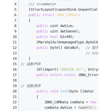
/// </summary>
    [StructLayout(LayoutKind.Sequential, Char
public
struct
JBNV_COMData
    {
public
 uint dwSize;
public
 uint dwChannel;
public
bool
 bIs485;
        [MarshalAs(UnmanagedType.ByValArray, 
public
 byte[] dataBuf;   
// 因为只需
// SizeCo
    }
// 函数声明
        [DllImport(
"JBNVSDK.dll"
, EntryPoint 
public
extern
static
 JBNV_ErrorCode 
S
// 函数调用
public
void
Test
(byte []data)
        {
            JBNV_COMData comData = 
new
 JBNV_C
            comData.dwSize = (uint)(
12
 + data