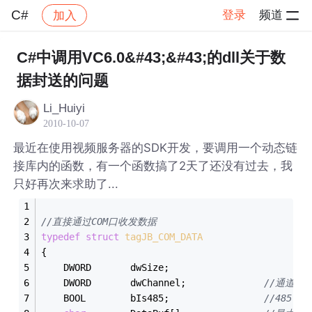
C#
登录
频道
加入
帖子详情
社区
C#
C#中调用VC6.0&#43;&#43;的dll关于数
据封送的问题
Li_Huiyi
2010-10-07
最近在使用视频服务器的SDK开发，要调用一个动态链
接库内的函数，有一个函数搞了2天了还没有过去，我
只好再次来求助了...
//直接通过COM口收发数据
typedef
struct
tagJB_COM_DATA
{
	DWORD		dwSize;
	DWORD		dwChannel;				
//通道号
	BOOL		bIs485;					
//485 or