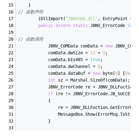
    }
// 函数声明
        [DllImport(
"JBNVSDK.dll"
, EntryPoint = 
"
public
extern
static
 JBNV_ErrorCode 
SetS
// 函数调用
            JBNV_COMData comData = 
new
 JBNV_COMD
            comData.dwSize = 
12
 + 
9
;
            comData.bIs485 = 
true
;
            comData.dwChannel = 
0
;
            comData.dataBuf = 
new
 byte[
9
] {
0xA0
,
int
 sz = Marshal.SizeOf(comData);  
            JBNV_ErrorCode re = JBNV_DLLFuction.
if
 (re != JBNV_ErrorCode.JB_SUCCESS)
            {
                re = JBNV_DLLFuction.GetErrorMes
                MessageBox.Show(ErrorMsg.ToStrin
            }