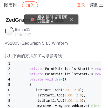
图表区
登录
频道
加入
帖子详情
社区
图表区
服务超时,请刷新
ZedGraph 如何清空曲线
页面重试
ttiimm11
2010-10-07
VS2005+ZedGraph 5.1.5 Winform
我用下面的方法加了两条参考线
private
 PointPairList lstStart1 = 
new
 Po
private
 PointPairList lstStart2 = 
new
 Po
private
void
draw
()
        {
           lstStart1.Add(
5.00
, 
2.0
);
            lstStart1.Add(
9.00
, 
2.0
);
            lstStart1.Add(
9.00
, 
1.0
);
            myCurve1 = myPane.AddCurve(
"Min"
, ls