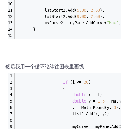
            lstStart2.Add(
5.00
, 
2.60
);
            lstStart2.Add(
9.00
, 
2.60
);
            myCurve2 = myPane.AddCurve(
"Max"
, ls
       }
然后我用一个循环继续往图表里画线
if
 (i <= 
36
)
                    {
double
 x = i;
double
 y = 
1.5
 + Math.Si
                        y = Math.Round(y, 
3
);
                        list1.Add(x, y);
                        myCurve = myPane.AddCurv