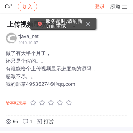
C#
登录
频道
加入
帖子详情
社区
C#
服务超时,请刷新
上传视频显示进度条。。
页面重试
tjava_net
2010-10-07
做了有大半个月了，
还只是个假的。。
有谁能给个上传视频显示进度条的源码，
感激不尽。。
我的邮箱495362746@qq.com
给本帖投票
95
1
打赏