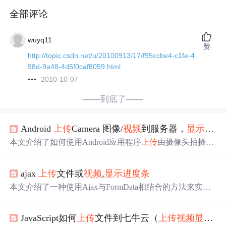
全部评论
wuyq11
赞
http://topic.csdn.net/u/20100913/17/f95ccbe4-c1fe-4
98d-9a48-4d5f0caf8059.html
2010-10-07
——到底了——
Android
上传
Camera 图像/
视频
到服务器，
显示
上传
本文介绍了如何使用Android应用程序
上传
由摄像头拍摄的
图片和
视频
到服务器，并通过
显示
进度条
的方式实时反馈
上传
状态。教程涵盖了创建项目、添加布局、集成相机功
ajax
上传
文件或
视频
,
显示
进度条
能、实现文件
上传
流程及服务器端接收和存储文件的操
作。适用于构建类似Instagram的应用，能够捕捉图片或录
本文介绍了一种使用Ajax与FormData相结合的方法来实现
制
视频
后
上传
至服务器。
在网页中
上传
文件，并实时展示
上传
进度的方式。该方法
通过JavaScript操作DOM元素来创建
进度条
并更新其状态，
JavaScript如何
上传
文件到七牛云（
上传
视频
显示
进
同时利用Ajax发送异步请求并将文件作为FormData的一部