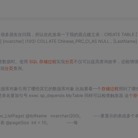
朋友在问我，所以在此发表一下我的观点建立表：CREATE TABLE [T
ame] [nvarchar] (100) COLLATE Chinese_PRC_CI_AS NULL , [LastName]
量数据时。使用
SQL
存储过程
实现
分页
不仅可以提高查询效率，还能增
实现
分页
查询。
据库对象引用了哪些其它的数据库对象 比如要看一个
存储过程
用到了哪
如果是表名要加引号 exec sp_depends MyTable 同样可以检查触发器 这个
存
到
存储过程
roc Proc_ListPage( @tblName nvarchar(200), ----要显示的表或多
列表 @pageSize int = 10, ----每