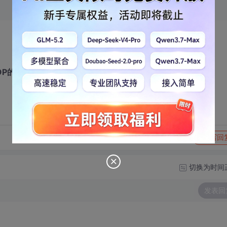
OP的SQL语句，因为不支持存储过程
。。。谢谢大家了。
转发到动态
举报
写回
切换为时间
发表回