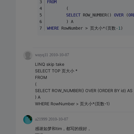
FROM
        (
SELECT
 ROW_NUMBER() 
OVER
 (
OR
        ) A
WHERE
 RowNumber > 页大小*(页数
-1
)
wuyq11
2010-10-07
LINQ skip take
SELECT TOP 页大小 *
FROM
(
SELECT ROW_NUMBER() OVER (ORDER BY id) AS 
) A
WHERE RowNumber > 页大小*(页数-1)
a21999
2010-10-07
感谢如梦和tim，都写的很好，