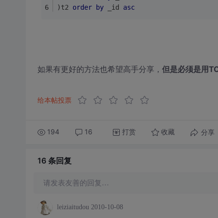
)t2 
order
by
 _id 
asc
如果有更好的方法也希望高手分享，
但是必须是用T
给本帖投票
194
16
打赏
分享
收藏
16 条
回复
请发表友善的回复…
leiziaitudou
2010-10-08