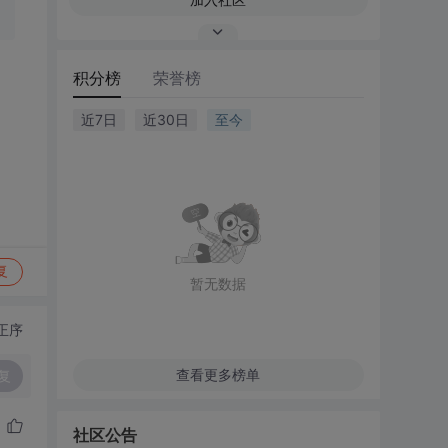
积分榜
荣誉榜
近7日
近30日
至今
复
暂无数据
正序
查看更多榜单
复
社区公告