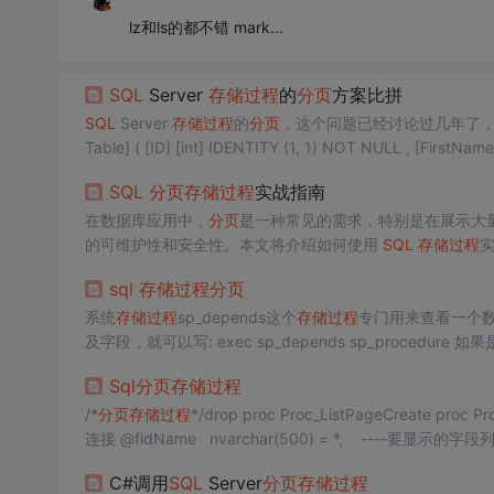
lz和ls的都不错 mark...
SQL
Server
存储过程
的
分页
方案比拼
SQL
Server
存储过程
的
分页
，这个问题已经讨论过几年了，很多
Table] ( [ID] [int] IDENTITY (1, 1) NOT NULL , [FirstN
SQL
分页
存储过程
实战指南
在数据库应用中，
分页
是一种常见的需求，特别是在展示大
的可维护性和安全性。本文将介绍如何使用
SQL
存储过程
sql
存储过程
分页
系统
存储过程
sp_depends这个
存储过程
专门用来查看一个数
及字段，就可以写: exec sp_depends sp_procedure 
程
对于检查一个
存储过程
是很方便的，我们使用它就可以看
Sql
分页
存储过程
/*
分页
存储过程
*/drop proc Proc_ListPageCreate p
连接 @fldName nvarchar(500) = *, ----要显示的字段
C#调用
SQL
Server
分页
存储过程