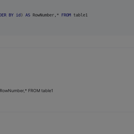
DER
BY
id
) 
AS
 RowNumber,* 
FROM
 table1
RowNumber,* FROM table1