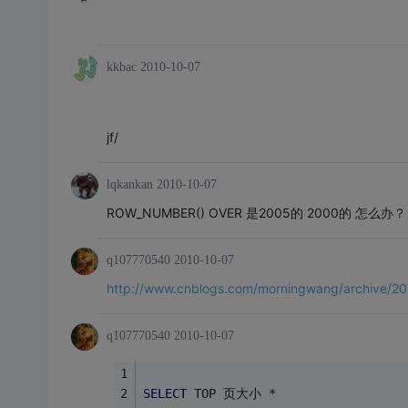
kkbac
2010-10-07
jf/
lqkankan
2010-10-07
ROW_NUMBER() OVER 是2005的 2000的 怎么办？
q107770540
2010-10-07
http://www.cnblogs.com/morningwang/archive/20
q107770540
2010-10-07
SELECT
 TOP 页大小 * 