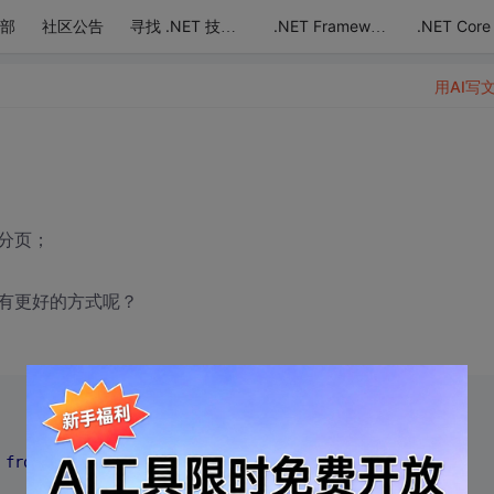
部
社区公告
.NET Core
寻找 .NET 技术达人
.NET Framework
用AI写
分页；
否有更好的方式呢？
 
from
 page 
order
by
 _id 
asc