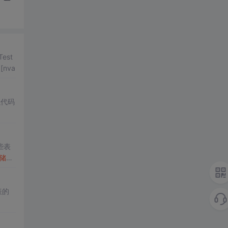
est
 [nva
强代码
些表
储过
个表的