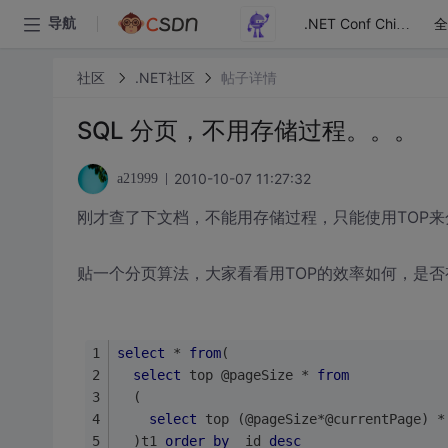
全
导航
.NET Conf China
社区
.NET社区
帖子详情
SQL 分页，不用存储过程。。。
2010-10-07 11:27:32
a21999
刚才查了下文档，不能用存储过程，只能使用TOP来
贴一个分页算法，大家看看用TOP的效率如何，是
select
 * 
from
( 
select
 top @pageSize * 
from
  ( 
select
 top (@pageSize*@currentPage) *
  )t1 
order
by
 _id 
desc