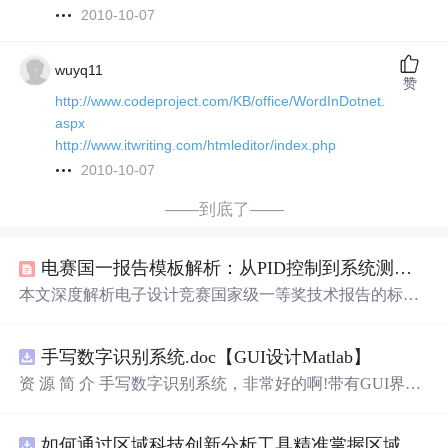
2010-10-07
wuyq11
赞
http://www.codeproject.com/KB/office/WordInDotnet.
aspx
http://www.itwriting.com/htmleditor/index.php
2010-10-07
——到底了——
电赛国一报告模板解析：从PID控制到系统测试的工程实践指南
本文深度解析电子设计竞赛国家级一等奖技术报告的标准
化架构与工程化撰写方法，聚焦PID控制类系统（如智能
车、运动控制）的报告核心模块：摘要与系统方案、理论
手写数字识别系统.doc【GUI设计Matlab】
建模与参数计算、电路/程序实现细节、系统级测试与数据
分析、总结反思。强调数据驱动、图文协同、可复现性及
资 源 简 介 手写数字识别系统，非常好的啊!带有GUI界
LaTeX排版规范，突出控制算法整定依据、误差分析、对
面，使用方便! 详 情 说 明 用这个手写数字识别系统，你可
比实验与仿真验证等评审关键点。
以轻松地识别手写数字。这个系统不仅功能强大，而且还
如何通过区域科技创新分析工具精准掌握区域创新要素分布与产业链融合现状？.docx
带有直观的图形用户界面（GUI），非常容易使用。你只