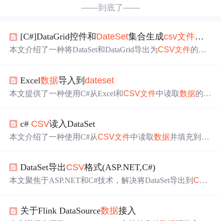
——到底了——
[C#]DataGrid控件和
DateSet
集合生成
csv
文件
的代
本文介绍了一种将DataSet和DataGrid导出为
CSV
文件
的方
法，包括如何创建
CSV
文件
、写入列名及
数据
行，以及如
何通过ASP.NET页面提供
文件
下载。
Excel
数据
导入到
dateset
本文提供了一种使用C#从Excel和
CSV
文件
中读取
数据
的方
法，包括获取Excel工作表名称、读取指定工作表的
数据
及
CSV
文件
数据
，并展示了如何将DataGridView中的
数据
导
c#
CSV
读入DataSet
出到Excel。
本文介绍了一种使用C#从
CSV
文件
中读取
数据
并填充到Da
taSet的方法。通过设置连接字符串和适配器选择所有记
录，最终填充到DataSet中以便进一步处理。
DataSet导出
CSV
格式(ASP.NET,C#)
本文聚焦于ASP.NET和C#技术，解决将DataSet导出到
CSV
格式以及将DataGrid中的
数据
导出到
CSV
格式的
问题
。给
出了导出DataSet所有列到
CSV
格式的代码，还介绍了标记
关于Flink DataSource
数据
接入
DataSet中需导出列的方法及相关代码，并提供了使用示