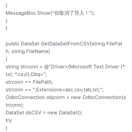
{
MessageBox.Show("你取消了导入！");
}
}
public DataSet GetDataSetFromCSV(string FilePat
h, string FileName)
{
string strconn = @"Driver={Microsoft Text Driver (*.
txt; *.csv)};Dbq=";
strconn += FilePath;
strconn += ";Extensions=asc,csv,tab,txt;";
OdbcConnection objconn = new OdbcConnection(s
trconn);
DataSet dsCSV = new DataSet();
try
{