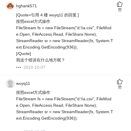
hghank571
赞
[Quote=引用 4 楼 wuyq11 的回复:]
按照excel方式操作
FileStream fs = new FileStream("d:\\a.csv", FileMod
e.Open, FileAccess.Read, FileShare.None);
StreamReader sr = new StreamReader(fs, System.T
ext.Encoding.GetEncoding(936));
[/Quote]
我这个错误在什么地方呢？
2010-10-07
wuyq11
赞
按照excel方式操作
FileStream fs = new FileStream("d:\\a.csv", FileMod
e.Open, FileAccess.Read, FileShare.None);
StreamReader sr = new StreamReader(fs, System.T
ext.Encoding.GetEncoding(936));