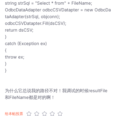
string strSql = "Select * from" + FileName;
OdbcDataAdapter odbcCSVDatapter = new OdbcDa
taAdapter(strSql, objconn);
odbcCSVDatapter.Fill(dsCSV);
return dsCSV;
}
catch (Exception ex)
{
throw ex;
}
}
为什么它总说我的路径不对！我调试的时候resultFile
和FileName都是对的啊！
给本帖投票