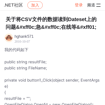
.NET社区
登录
频道
加入
帖子详情
社区
.NET社区
关于将CSV文件的数据读到Dateset上的
问题&#xff0c;急&#xff0c;在线等&#xff01;
hghank571
2010-10-07
我的代码如下
public string resultFile;
public string FileName;
private void button1_Click(object sender, EventArgs
e)
{
resultFile = "";
OpenFileDialog Openfd = new OpenFileDialog();