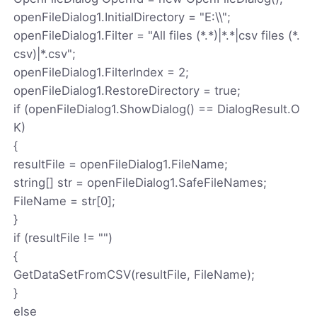
openFileDialog1.InitialDirectory = "E:\\";
openFileDialog1.Filter = "All files (*.*)|*.*|csv files (*.
csv)|*.csv";
openFileDialog1.FilterIndex = 2;
openFileDialog1.RestoreDirectory = true;
if (openFileDialog1.ShowDialog() == DialogResult.O
K)
{
resultFile = openFileDialog1.FileName;
string[] str = openFileDialog1.SafeFileNames;
FileName = str[0];
}
if (resultFile != "")
{
GetDataSetFromCSV(resultFile, FileName);
}
else