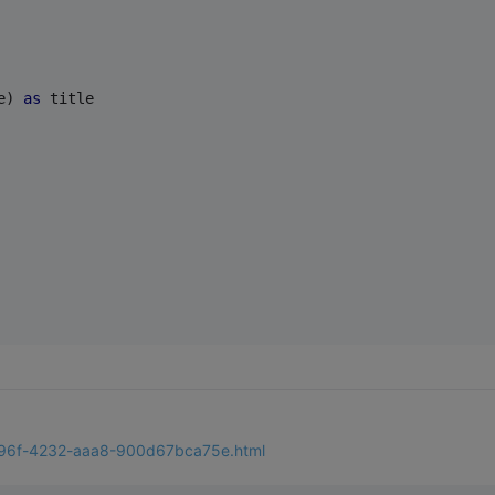
e) 
as
 title 
-096f-4232-aaa8-900d67bca75e.html