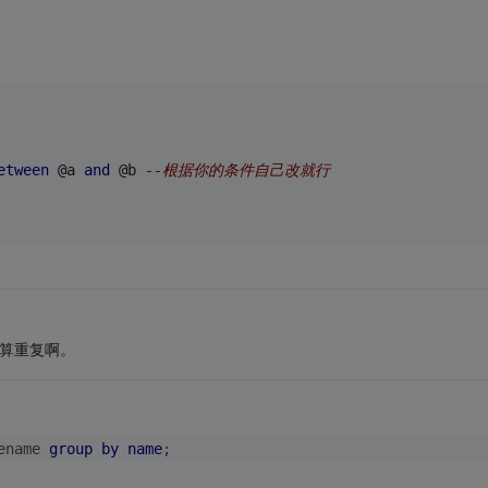
etween
 @a 
and
 @b 
--根据你的条件自己改就行
能算重复啊。
ename 
group
by
name
;