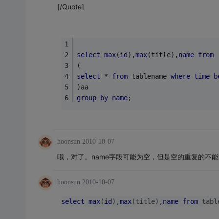
[/Quote]
select
max
(
id
),
max
(title),
name
from
(
select
 * 
from
 tablename 
where
time
b
)aa
group
by
name
;
hoonsun
2010-10-07
哦，对了。name字段可能为空，但是空的重复的不
hoonsun
2010-10-07
select
max
(
id
),
max
(title),
name
from
 tabl