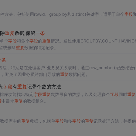
方法，包括使用rowid、group by和distinct关键字，适用于单个
字段
除
重复
数据,保留
一条
单个
字段
和多个
字段
的
重复
情况。通过使用GROUPBY,COUNT,HAVING
保留或删除
重复
数据的特定记录。
一条
法，特别是在处理客户-业务员关系表时，通过row_number()函数结合part
的记录，避免了因业务员跨部门导致的
重复
数据问题。
表
字段
有
重复
记录个数的方法
和排序功能找出特定
字段
重复
次数最多的数据，以及处理多个
字段
同时
重复
段
中最常
重复
的数据组合。
QL数据库中的
重复
数据，包括单
字段
和多
字段
的
重复
记录处理方法，并提供