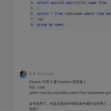
select
max
(
id
),
max
(title),
name
from
(
select
 * 
from
 tablename 
where
time
be
)aa
group
by
name
;
叶子
2010-10-07
[Quote=引用 5 楼 hoonsun 的回复:]
SQL code
select max(id),max(title),name from tablename gr
这句管用了。但是后面的WHERE条件确不起作用了
作用了。