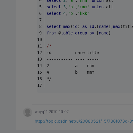
select
2
,
'a'
,
'nnn'
union
 all
select
3
,
'b'
,
'mmm'
union
 all
select
4
,
'b'
,
'kkk'
select
max
(
id
) 
as
id
,[
name
],
max
(titl
from
 @
table
group
by
 [
name
]
/*
id          name title
----------- ---- -----
2           a    nnn
4           b    mmm
*/
wuyq11
2010-10-07
http://topic.csdn.net/u/20080521/15/738f073d