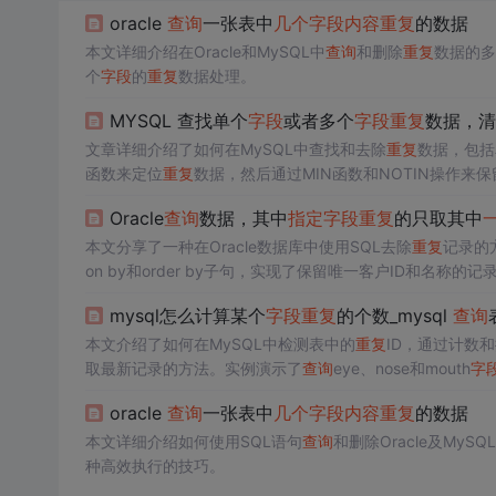
oracle
查询
一张表中
几个
字段
内容
重复
的数据
本文详细介绍在Oracle和MySQL中
查询
和删除
重复
数据的多种
个
字段
的
重复
数据处理。
MYSQL 查找单个
字段
或者多个
字段
重复
数据，清
文章详细介绍了如何在MySQL中查找和去除
重复
数据，包括
函数来定位
重复
数据，然后通过MIN函数和NOTIN操作来
Oracle
查询
数据，其中
指定
字段
重复
的只取其中
本文分享了一种在Oracle数据库中使用SQL去除
重复
记录的方
on by和order by子句，实现了保留唯一客户ID和名称
mysql怎么计算某个
字段
重复
的个数_mysql
查询
本文介绍了如何在MySQL中检测表中的
重复
ID，通过计数
取最新记录的方法。实例演示了
查询
eye、nose和mouth
字
oracle
查询
一张表中
几个
字段
内容
重复
的数据
本文详细介绍如何使用SQL语句
查询
和删除Oracle及MyS
种高效执行的技巧。