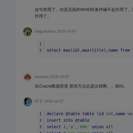
这句管用了。但是后面的WHERE条件确不起作用了
作用了。
thegodofwar
2010-10-07
select
max
(
id
),
max
(title),
name
from
 
hoonsun
2010-10-07
在Oracle数据库里 那些方法总是出错啊。。郁闷。
叶子
2010-10-07
declare
 @
table
table
 (
id
int
,
name
va
insert
into
 @
table
select
1
,
'a'
,
'hhh'
union
 all