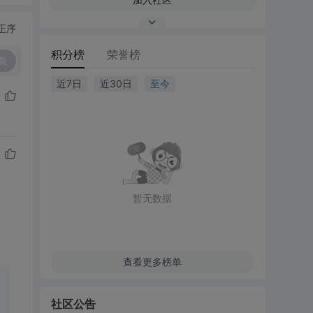
正序
积分榜
荣誉榜
复
近7日
近30日
至今
暂无数据
查看更多榜单
社区公告