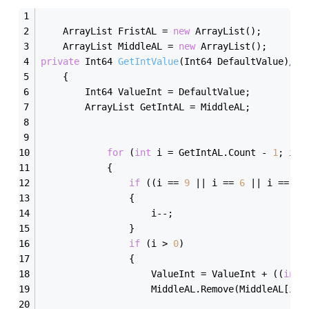
    ArrayList FristAL = 
new
 ArrayList();
    ArrayList MiddleAL = 
new
 ArrayList();
private
 Int64 
GetIntValue
(Int64 DefaultValue)
//
    {
        Int64 ValueInt = DefaultValue;
        ArrayList GetIntAL = MiddleAL;
for
 (
int
 i = GetIntAL.Count - 
1
; i >
            {
if
 ((i == 
9
 || i == 
6
 || i == 
3
)
                {
                    i--;
                }
if
 (i > 
0
)
                {
                    ValueInt = ValueInt + ((
int
)
                    MiddleAL.Remove(MiddleAL[i])