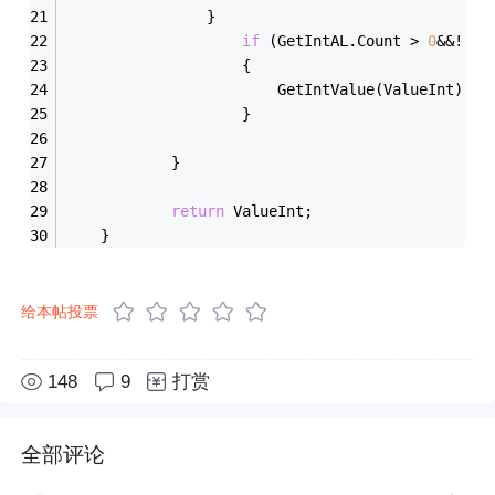
                }
if
 (GetIntAL.Count > 
0
&&!(Ge
                    {
                        GetIntValue(ValueInt);  
                    }
            }
return
 ValueInt;
    }
给本帖投票
148
9
打赏
全部评论