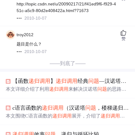
http://topic.csdn.net/u/20090217/21/f41ed9f6-f929-4
51c-a5c9-80d2e408422a.html?71673
2010-10-07
troy2012
赞
题目是什么？
2010-10-07
——到底了——
【函数
递归调用
】
递归调用
经典
问题
—汉诺塔
问题
本文详细介绍了利用
递归调用
来解决汉诺塔
问题
的思路和
步骤，并提供了C++代码实现。通过将
问题
不断拆解为更
小的子
问题
，最终达到将所有盘子从A柱移动到C柱的目
c语言函数的
递归调用
（汉诺塔
问题
，楼梯递归
问题
标。递归过程包括递推和回归两个阶段，递推阶段不断拆
解
问题
，回归阶段则逐步解决子
问题
。文章还展示了3层汉
本文围绕C语言函数的
递归调用
展开，介绍了
递归调用
的
诺塔的动画演示，帮助理解解题过程。
概念，强调重点在于分析前n - 1次和第n次过程的递归关系
及起始条件。通过递归求n！、汉诺塔
问题
、爬楼梯递归
问
递归调用
效率
问题
，递归与循环比较
题
等实例进行说明，总结出递归关键是找出最后一步和前n