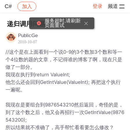
C#
登录
频道
加入
帖子详情
社区
C#
服务超时,请刷新
递归调用问题
页面重试
PublicGe
2010-10-07
//这个是在上面看到一个说0-9的3个数加3个数和等一
个4位数的题的文章，不记得谁的博客了啊，现在只是
做了一部分。
我现在执行到return ValueInt;
他怎么还会回到GetIntValue(ValueInt); 再把这个执行
一遍呢。
我现在是要组合到9876543210然后返回，奇怪的是，
到了这个数之后，他又会再招行一次GetIntValue(9876
543200);
所以结果就不准确了，高手帮忙看看要怎么修改？