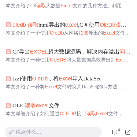
本文介绍了C#
读取
大数据
Excel
文件的几种方法。利用第
三方库dll
读取
，编写简单，但处理大数据慢；利用
OLEDB
读取
，速度快，不过数据
读取
单元格属性单一；利用LINQ
oledb
读取
html导出的
excel
,C＃使用
OleDb
读取
导
To
EXCEL
读取
，速度与
OLEDB
相当，同样存在属性单
一、表格需规整的
问题
。
本文介绍了一个使用
OleDb
从网络
读取
导出的
Excel
文件遇
到的
问题
：Externaltableistableisnotintheexpectedformat错误，
并提供了创建及
读取
Excel
文件的代码示例。
C#导出
EXCEL
超大数据源码，解决内存溢出
问题
，
本文介绍了一种使用
OLEDB
将大量数据高效导出到
Excel
的方法，解决了传统工具如PLSQL、NPOI及Interop在面对
大规模数据集时出现的
问题
。该方法能够通过
分
页处理，
[zz]使用
OleDb
，将
Excel
导入DataSet
有效降低内存消耗。
本文介绍了一种将
Excel
文件转换为DataSet的C#方法，适
合用于快速
读取
无复杂格式的
Excel
数据，包括如何处理多
个Sheet及指定范围的数据
读取
。
OLE
读取
excel
文件
本文详细介绍了如何通过
OLEDB
接口
读取
Excel
文件，并
解决了一个常见
问题
：当
Excel
中某列前几行为数字，后面
的行为文本时，程序会错误地将文本解析为数字，导致数
4
说点什么…
据
读取
失败。文章提供了代码示例，包括如何正确设置连