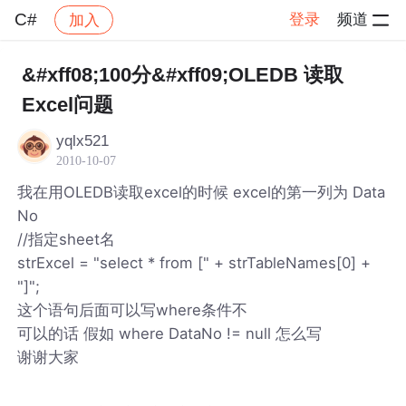
C#
登录
频道
加入
帖子详情
社区
C#
&#xff08;100分&#xff09;OLEDB 读取
Excel问题
yqlx521
2010-10-07
我在用OLEDB读取excel的时候 excel的第一列为 Data
No
//指定sheet名
strExcel = "select * from [" + strTableNames[0] +
"]";
这个语句后面可以写where条件不
可以的话 假如 where DataNo != null 怎么写
谢谢大家