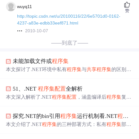
wuyq11
赞
http://topic.csdn.net/u/20100116/22/6e5701d0-0162-
4237-a83e-edbb33eef871.html
2010-10-07
——到底了——
未能加载文件或
程序
集
本文探讨了.NET环境中私有
程序
集
与
共享
程序
集
的区别，
特别是在
不同
版本
的System.Web.Mvc
程序
集
之间的
版本
冲
突问题。文章提供了两个实例，详细解释了如何在Web.con
51、.NET
程序
集
配置
全解析
fig中正确
配置
程序
集
版本
，以及在项目引用中调整
版本
以
避免运行时错误。
本文深入解析了.NET
程序
集
配置
，涵盖编译后
程序
集
复制
情况、
共享
与私有
程序
集
配置
、
版本
重定向、发布者策略
等内容。还总结了
不同
配置
方式的特点与使用场景，梳理
探究.NET的bin引用
程序
集
运行机制看.NET
程序
集
了
配置
流程，给出常见问题解决方法、最佳实践建议及未
来发展趋势，有助于提高应用灵活性与可维护性。
本文介绍了.NET
程序
集
的三种部署方式：私有
程序
集
部
署、全局
程序
集
缓存部署及使用
配置
文件<codeBase>元素
进行部署。每种方式都有各自的优缺点，如私有
程序
集
部