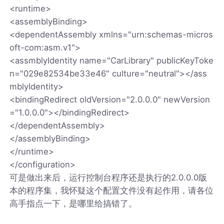
<runtime>
<assemblyBinding>
<dependentAssembly xmlns="urn:schemas-micros
oft-com:asm.v1">
<assmblyIdentity name="CarLibrary" publicKeyToke
n="029e82534be33e46" culture="neutral"></ass
mblyIdentity>
<bindingRedirect oldVersion="2.0.0.0" newVersion
="1.0.0.0"></bindingRedirect>
</dependentAssembly>
</assemblyBinding>
</runtime>
</configuration>
可是做出来后，运行控制台程序还是执行的2.0.0.0版
本的程序集，我怀疑这个配置文件没有起作用，请各位
高手指点一下，是哪里给搞错了。