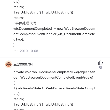
ete)
return;
if (e.Url.ToString() != wb.Url.ToString())
return;
//事件处理代码
wb.DocumentCompleted -= new WebBrowserDocum
entCompletedEventHandler(wb_DocumentComplete
dTwo);
}
2010-10-08
zp19900704
赞
private void wb_DocumentCompletedTwo(object sen
der, WebBrowserDocumentCompletedEventArgs e)
{
if (wb.ReadyState != WebBrowserReadyState.Compl
ete)
return;
if (e.Url.ToString() != wb.Url.ToString())
return;