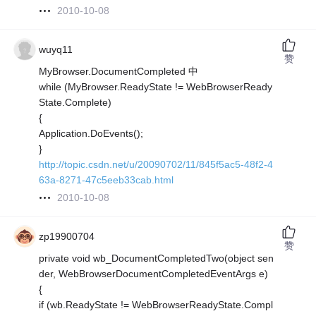
2010-10-08
wuyq11
赞
MyBrowser.DocumentCompleted 中
while (MyBrowser.ReadyState != WebBrowserReady
State.Complete)
{
Application.DoEvents();
}
http://topic.csdn.net/u/20090702/11/845f5ac5-48f2-4
63a-8271-47c5eeb33cab.html
2010-10-08
zp19900704
赞
private void wb_DocumentCompletedTwo(object sen
der, WebBrowserDocumentCompletedEventArgs e)
{
if (wb.ReadyState != WebBrowserReadyState.Compl