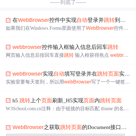
——到底了——
在
Web
Browser
控件中实现
自动
登录并
跳转
到指定
如果我们在Windows Forms里面使用了
Web
Browser
控件，
与此同时我们希望用户进入某些
页面
的时候
自动
就能使用
当前身份进行登录。那么该怎么办呢？下面看一个例子
web
browser
控件输入框输入信息后回车
跳转
网站登录
页面
(Login.aspx)using System; using System.Collecti
ons.Generic; using System.Linq; using System.
Web
; using Syst
网页输入信息后按回车直接
跳转
输入框获得焦点
web
brow
em.
Web
.UI; using System.
Web
.UI.
Web
Controls; usi
ser
控件执行Javascript函数
web
Browser
实现
自动
填写登录并在
跳转
页面
实现签到
实验室要每天签到，所以用
web
Browser
写了一个一键签到
的小程序，期间遇到些很有价值的问题，最大的收获就是
对navigated事件 和 DocumentCompleted事件的了解。 privat
h5
跳转
上个
页面
刷新_H5实现
页面
内
跳转
页面
e void
web
Browser
1_DocumentCompleted(object sender,
We
b
Browser
DocumentCompletedEventArgs e)
W3School.com.cn注释：由于链接的目标匹配 iframe 的名
称，所以链接会在 iframe 中打开。原文来源：http://www.w
3school.com.cnJS实现
页面
内
跳转
使用js($.ajax中)实现
页面
Web
Browser
之获取
跳转
页面
的Document接口源码
内
跳转
(即:描点平滑
跳转
)的方法(aa为
跳转
目的标签的id):
在网络上有很多资料所说的:animate方法我试了并不好使,不
///////////////////////////////////////////////////////////////////////////////////////////////////////////