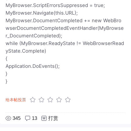
MyBrowser.ScriptErrorsSuppressed = true;
MyBrowser.Navigate(this.URL);
MyBrowser.DocumentCompleted += new WebBro
wserDocumentCompletedEventHandler(MyBrowse
r_DocumentCompleted);
while (MyBrowser.ReadyState != WebBrowserRead
yState.Complete)
{
Application.DoEvents();
}
}
给本帖投票
345
13
打赏