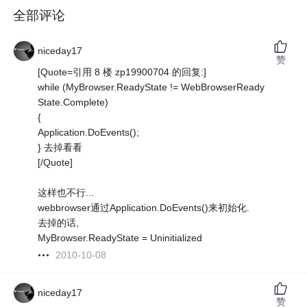
全部评论
niceday17
赞
[Quote=引用 8 楼 zp19900704 的回复:]
while (MyBrowser.ReadyState != WebBrowserReady
State.Complete)
{
Application.DoEvents();
} 去掉看看
[/Quote]
这样也不行...
webbrowser通过Application.DoEvents()来初始化.
去掉的话,
MyBrowser.ReadyState = Uninitialized
2010-10-08
niceday17
赞